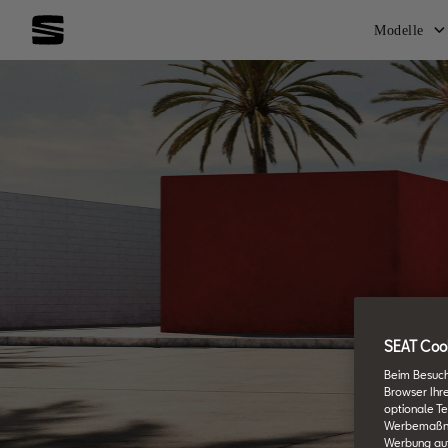
Modelle
SEAT Cook
Beim Besuch
Browser Ihr
optionale Te
Werbemaßnahm
Werbung auf