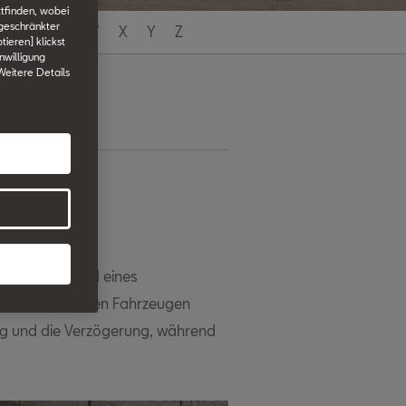
tfinden, wobei
ngeschränkter
T
U
V
W
X
Y
Z
tieren] klickst
nwilligung
 Weitere Details
elfer
zierung während eines
Abstand zu anderen Fahrzeugen
ng und die Verzögerung, während