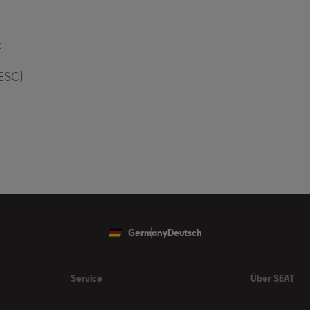
t
(ESC)
Germany
Deutsch
Service
Über SEAT