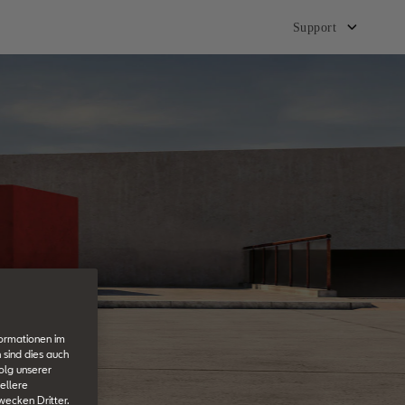
Support
formationen im
 sind dies auch
olg unserer
ellere
wecken Dritter.