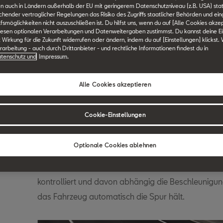
n auch in Ländern außerhalb der EU mit geringerem Datenschutzniveau (z.B. USA) stat
ichender vertraglicher Regelungen das Risiko des Zugriffs staatlicher Behörden und ei
F
G
H
I
J
K
L
M
N
O
P
Q
R
S
smöglichkeiten nicht auszuschließen ist. Du hilfst uns, wenn du auf [Alle Cookies akzep
iesen optionalen Verarbeitungen und Datenweitergaben zustimmst. Du kannst deine Ei
t Wirkung für die Zukunft widerrufen oder ändern, indem du auf [Einstellungen] klickst.
arbeitung - auch durch Drittanbieter - und rechtliche Informationen findest du in
tenschutz und
Impressum.
SEAT Technik Lexikon durchsuchen.
Alle Cookies akzeptieren
Elektronischer Stauh
Cookie-Einstellungen
Optionale Cookies ablehnen
Der elektronische Stauhelfer dient der Stressredu
Verkehrsstaus. Mithilfe dieser Funktion wird der 
kontrolliert und davon abhängig die Beschleunigu
das Fahrzeug automatisch die Spur hält.