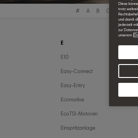
Diese könne
trotz weitre
#
A
B
C
D
E
Rechtsbehelf
und damit d
jederzeit mi
zur Datenver
unserem
Da
E
E10
Easy-Connect
Easy-Entry
Ecomotive
EcoTSI-Motoren
Einspritzanlage