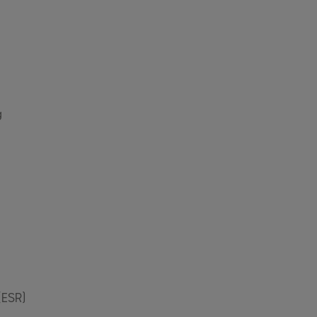
g
g
(ESR)