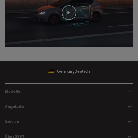
Germany
Deutsch
Modelle
Ibiza
Angebote
Arona
Leasing Angebote
Service
Leon
Sondermodelle
Navigations-Updates
Leon Sportstourer
Über SEAT