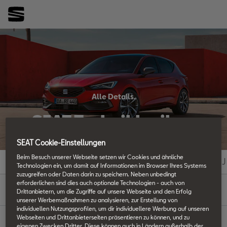
Alle Details.
SEAT Techniklexikon
SEAT Cookie-Einstellungen
Beim Besuch unserer Webseite setzen wir Cookies und ähnliche
#
A
B
C
D
E
F
G
H
I
J
Technologien ein, um damit auf Informationen im Browser Ihres Systems
zuzugreifen oder Daten darin zu speichern. Neben unbedingt
E
erforderlichen sind dies auch optionale Technologien - auch von
Drittanbietern, um die Zugriffe auf unsere Webseite und den Erfolg
unserer Werbemaßnahmen zu analysieren, zur Erstellung von
individuellen Nutzungsprofilen, um dir individuellere Werbung auf unseren
Webseiten und Drittanbieterseiten präsentieren zu können, und zu
eigenen Zwecken Dritter. Diese können auch in Ländern außerhalb der