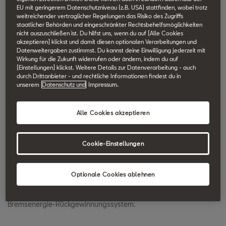
EU mit geringerem Datenschutzniveau (z.B. USA) stattfinden, wobei trotz
SEAT Technik Lexikon durchsuchen.
weitreichender vertraglicher Regelungen das Risiko des Zugriffs
staatlicher Behörden und eingeschränkter Rechtsbehelfsmöglichkeiten
nicht auszuschließen ist. Du hilfst uns, wenn du auf [Alle Cookies
EcoTSI-Motoren
akzeptieren] klickst und damit diesen optionalen Verarbeitungen und
Datenweitergaben zustimmst. Du kannst deine Einwilligung jederzeit mit
Wirkung für die Zukunft widerrufen oder ändern, indem du auf
[Einstellungen] klickst. Weitere Details zur Datenverarbeitung - auch
EcoTSI steht für besonders effiziente direkteinspritzende,
durch Drittanbieter - und rechtliche Informationen findest du in
aufgeladene Ottomotoren von SEAT. Alle EcoTSI-Motoren
unserem
Datenschutz und
Impressum.
zeichnen sich durch niedrigen Verbrauch, hohes
Durchzugsvermögen und ein hohes Drehmoment bereits bei
Alle Cookies akzeptieren
niedrigen Drehzahlen aus.
Cookie-Einstellungen
Zusätzlich sind die SEAT Modelle mit EcoTSI-Motoren mit dem
innovativen Start&Stop System ausgestattet, dass bei Stillstand
Optionale Cookies ablehnen
den Motor ausschaltet und so die Umwelt und den Geldbeutel
schont. Darüber hinaus verfügen alle EcoTSI Motoren über ein
Bremsenergie-Rückgewinnungssystem.