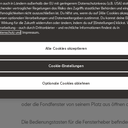
n auch in Ländern außerhalb der EU mit geringerem Datenschutzniveau (z.B. USA) stat
ichender vertraglicher Regelungen das Risiko des Zugriffs staatlicher Behörden und ei
F
G
H
I
J
K
L
M
N
O
P
Q
R
S
smöglichkeiten nicht auszuschließen ist. Du hilfst uns, wenn du auf [Alle Cookies akzep
iesen optionalen Verarbeitungen und Datenweitergaben zustimmst. Du kannst deine Ei
t Wirkung für die Zukunft widerrufen oder ändern, indem du auf [Einstellungen] klickst.
arbeitung - auch durch Drittanbieter - und rechtliche Informationen findest du in
tenschutz und
Impressum.
SEAT Technik Lexikon durchsuchen.
Alle Cookies akzeptieren
Elektrische Fenster
Cookie-Einstellungen
Optionale Cookies ablehnen
Die elektrische Betätigung der Fenster ist ein wich
modernen Fahrzeugen. Sie ermöglicht u. a., dass d
oder die Fondfenster von seinem Platz aus öffnen 
Die Bedienungstasten für die Fensterheber befinden