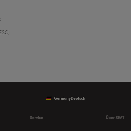
t
(ESC)
Germany
Deutsch
Service
Über SEAT