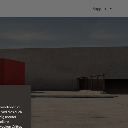
Support
formationen im
 sind dies auch
olg unserer
ellere
wecken Dritter.