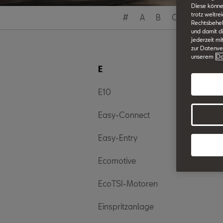
Diese könne
trotz weitre
#
A
B
C
D
E
Rechtsbehelf
und damit d
jederzeit mi
zur Datenver
unserem
Da
E
E10
Easy-Connect
Easy-Entry
Ecomotive
EcoTSI-Motoren
Einspritzanlage