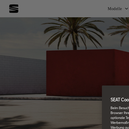
Modelle
SEAT Cook
Beim Besuch
Browser Ihr
optionale Te
Werbemaßnahm
Werbung auf