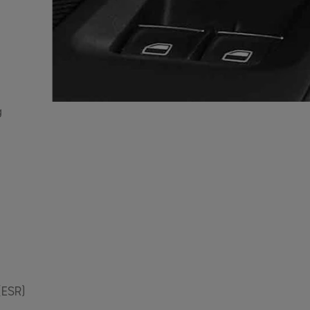
g
g
(ESR)