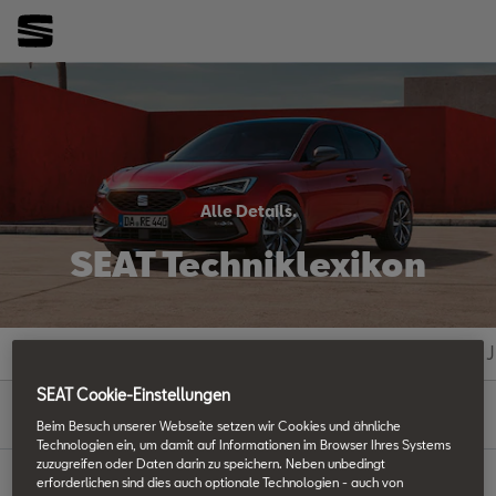
Alle Details.
SEAT Techniklexikon
#
A
B
C
D
E
F
G
H
I
J
SEAT Cookie-Einstellungen
F
Beim Besuch unserer Webseite setzen wir Cookies und ähnliche
Technologien ein, um damit auf Informationen im Browser Ihres Systems
zuzugreifen oder Daten darin zu speichern. Neben unbedingt
erforderlichen sind dies auch optionale Technologien - auch von