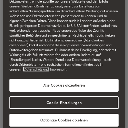
Drittanbietern, um die Zugriffe auf unsere Webseite und den Erfolg
SEAT Technik Lexikon durchsuchen.
unserer Werbemaßnahmen zu analysieren, zur Erstellung von
individuellen Nutzungsprofilen, um dir individuellere Werbung auf unseren
Webseiten und Drittanbieterseiten präsentieren zu können, und zu
eigenen Zwecken Dritter. Diese können auch in Ländern außerhalb der
Fahrer- und
EU mit geringerem Datenschutzniveau (z.B. USA) stattfinden, wobei trotz
weitreichender vertraglicher Regelungen das Risiko des Zugriffs
staatlicher Behörden und eingeschränkter Rechtsbehelfsmöglichkeiten
Beifahrerairbag
nicht auszuschließen ist. Du hilfst uns, wenn du auf [Alle Cookies
akzeptieren] klickst und damit diesen optionalen Verarbeitungen und
Datenweitergaben zustimmst. Du kannst deine Einwilligung jederzeit mit
Fahrer- und Beifahrerairbag sollen vor Kopf- und
Wirkung für die Zukunft widerrufen oder ändern, indem du auf
[Einstellungen] klickst. Weitere Details zur Datenverarbeitung - auch
Brustverletzungen bei einem Frontalunfall schützen. Ihre volle
durch Drittanbieter - und rechtliche Informationen findest du in
Wirkung erlangen sie nur in Kombination mit dem Sicherheitsgurt.
unserem
Datenschutz und
Impressum.
Während der Fahrerairbag im Pralltopf des Lenkrads integriert
Alle Cookies akzeptieren
ist, befindet sich der Frontairbag für den Beifahrer vor seiner
Sitzposition in der Verkleidung der Armaturentafel, die bei
Cookie-Einstellungen
Auslösung an vorgesehenen Nähten durchbrochen wird. Erkennt
die Sensorik des elektronischen Auslösegeräts den Aufprall,
Optionale Cookies ablehnen
zündet sie ab einer gewissen Kollisionsgeschwindigkeit den