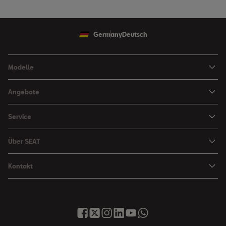
Germany
Deutsch
Modelle
Ibiza
Angebote
Arona
Leasing Angebote
Service
Leon
Sondermodelle
Navigations-Updates
Leon Sportstourer
Über SEAT
SEAT FOR BUSINESS Angebote
Smartphone Kompatibilität
SEAT Ateca Compact SUV (discontinued)
Karriere
Gebrauchtfahrzeuge
Kontakt
Senderlogos
FR Black Edition
News & Events
Finanzdienstleistung
Händlersuche
Handbücher & Anleitungen
E-Hybrid Fahrzeuge
SEAT Verhaltensgrundsätze
SEAT Care
Anfragen & Beschwerden
Downloads & Information
E-Mobilität
Integrität & Compliance
Sommer Service Aktion
Online Service-Terminbuchung
Katalog & Preislisten
e-Auto Förderung