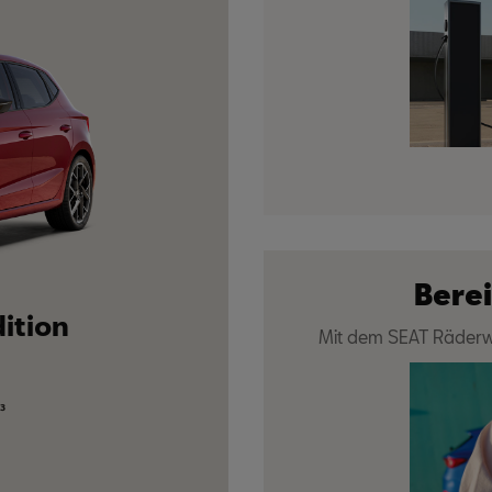
Berei
dition
SEAT Arona
Mit dem SEAT Räderwe
1.9
³
M