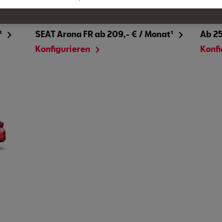
Arona
SEAT
Ab 24.440 €
Ab 29
¹
SEAT Arona FR ab 209,- € / Monat¹
Ab 25
Konfigurieren
Konf