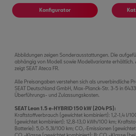
Konfigurator
Kat
Abbildungen zeigen Sonderausstattungen. Die aufgefü
abhängig von Modell sowie Modellvariante erhältlich.
zeigt SEAT Ateca FR.
Alle Preisangaben verstehen sich als unverbindliche 
SEAT Deutschland GmbH, Max-Planck-Str. 3-5 in 64331 
Überführungs- und Zulassungskosten.
SEAT Leon 1.5 e-HYBRID 150 kW (204 PS):
Kraftstoffverbrauch (gewichtet kombiniert): 1,2-1,4 l/
(gewichtet kombiniert): 12,8-13,0 kWh/100 km; Kraftsto
Batterie): 5,0-5,3l/100 km; CO₂-Emissionen (gewichtet
CO₂-Klasse (gewichtet kombiniert): B; CO₂-Klasse (bei 