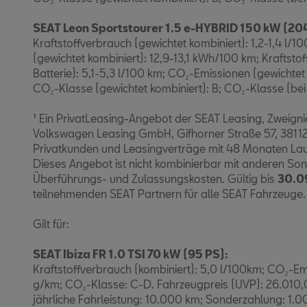
SEAT Leon Sportstourer 1.5 e-HYBRID 150 kW (204
Kraftstoffverbrauch (gewichtet kombiniert): 1,2-1,4 l/
(gewichtet kombiniert): 12,9-13,1 kWh/100 km; Kraftsto
Batterie): 5,1-5,3 l/100 km; CO₂-Emissionen (gewichtet
CO₂-Klasse (gewichtet kombiniert): B; CO₂-Klasse (bei 
¹ Ein PrivatLeasing-Angebot der SEAT Leasing, Zweign
Volkswagen Leasing GmbH, Gifhorner Straße 57, 38112
Privatkunden und Leasingverträge mit 48 Monaten Lauf
Dieses Angebot ist nicht kombinierbar mit anderen Son
Überführungs- und Zulassungskosten. Gültig bis
30.0
teilnehmenden SEAT Partnern für alle SEAT Fahrzeuge
Gilt für:
SEAT Ibiza FR 1.0 TSI 70 kW (95 PS):
Kraftstoffverbrauch (kombiniert): 5,0 l/100km; CO₂-Emi
g/km; CO₂-Klasse: C-D. Fahrzeugpreis (UVP): 26.010,
jährliche Fahrleistung: 10.000 km; Sonderzahlung: 1.