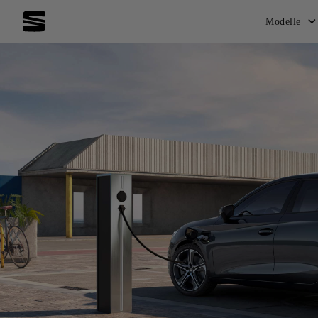
Weiterlesen
Zur Händlersuche
dolores et ea rebum. Stet clita kasd gubergren, no sea 
Modelle