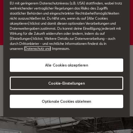
EU mit geringerem Datenschutzniveau (z.B. USA) stattfinden, wobei trotz
weitreichender vertraglicher Regelungen das Risiko des Zugriffs
staatlicher Behörden und eingeschränkter Rechtsbehelfsmöglichkeiten
Bühne frei – für SEAT und die besten
nicht auszuschließen ist. Du hilfst uns, wenn du auf [Alle Cookies
Stimmen Deutschlands
akzeptieren] klickst und damit diesen optionalen Verarbeitungen und
Datenweitergaben zustimmst. Du kannst deine Einwilligung jederzeit mit
Wirkung für die Zukunft widerrufen oder ändern, indem du auf
08.10.2025
[Einstellungen] klickst. Weitere Details zur Datenverarbeitung - auch
durch Drittanbieter - und rechtliche Informationen findest du in
unserem
Datenschutz und
Impressum.
Alle Cookies akzeptieren
Absatzwachstum von 7,5 Prozent
Cookie-Einstellungen
Starkes Jahr für die SEAT S.A. trotz
Herausforderungen
Optionale Cookies ablehnen
31.01.2025
3