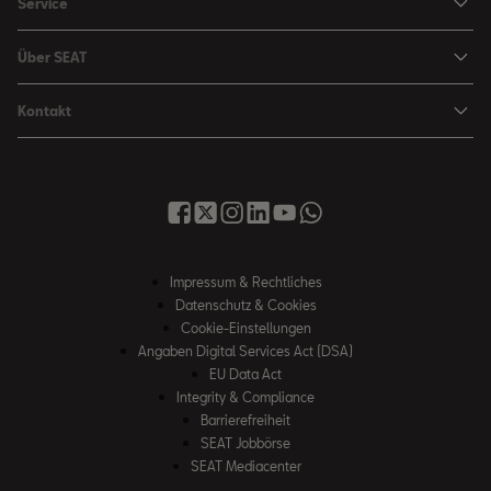
Service
Leon
Sondermodelle
Navigations-Updates
Leon Sportstourer
Über SEAT
SEAT FOR BUSINESS Angebote
Smartphone Kompatibilität
SEAT Ateca Compact SUV (discontinued)
Karriere
Gebrauchtfahrzeuge
Kontakt
Senderlogos
FR Black Edition
News & Events
Finanzdienstleistung
Händlersuche
Handbücher & Anleitungen
E-Hybrid Fahrzeuge
SEAT Verhaltensgrundsätze
SEAT Care
Anfragen & Beschwerden
Downloads & Information
E-Mobilität
Integrität & Compliance
Sommer Service Aktion
Online Service-Terminbuchung
Katalog & Preislisten
e-Auto Förderung
Hinweisgebersystem
SEAT Visa Card
SEAT FOR BUSINESS
SEAT Care
Fahrzeugsuche
Impressum & Rechtliches
SEAT Umwelt-Richtlinen
Finanzdienstleistung
Datenschutz & Cookies
SEAT Service
Gebrauchtwagen
SEAT Qualitätsgrundsätze
Cookie-Einstellungen
Newsletter
SEAT Original Teile ®
Angaben Digital Services Act (DSA)
Probefahrt
EU Data Act
WhatsApp Chat
Umwelt & Technik
Integrity & Compliance
Barrierefreiheit
SEAT CONNECT
SEAT Jobbörse
Online Service-Terminbuchung
SEAT Mediacenter