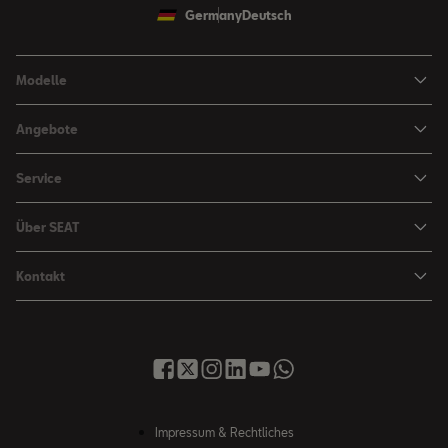
Germany
Deutsch
Modelle
Ibiza
Angebote
Arona
Leasing Angebote
Service
Leon
Sondermodelle
Navigations-Updates
Leon Sportstourer
Über SEAT
SEAT FOR BUSINESS Angebote
Smartphone Kompatibilität
SEAT Ateca Compact SUV (discontinued)
Karriere
Gebrauchtfahrzeuge
Kontakt
Senderlogos
FR Black Edition
News & Events
Finanzdienstleistung
Händlersuche
Handbücher & Anleitungen
E-Hybrid Fahrzeuge
SEAT Verhaltensgrundsätze
SEAT Care
Anfragen & Beschwerden
Downloads & Information
E-Mobilität
Integrität & Compliance
Sommer Service Aktion
Online Service-Terminbuchung
Katalog & Preislisten
e-Auto Förderung
Hinweisgebersystem
SEAT Visa Card
SEAT FOR BUSINESS
SEAT Care
Fahrzeugsuche
Impressum & Rechtliches
SEAT Umwelt-Richtlinen