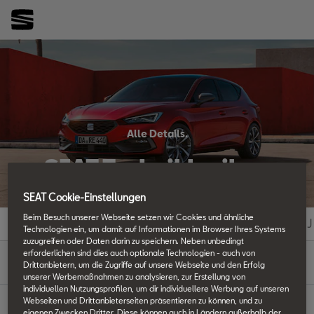
Alle Details.
SEAT Techniklexikon
SEAT Cookie-Einstellungen
Beim Besuch unserer Webseite setzen wir Cookies und ähnliche
#
A
B
C
D
E
F
G
H
I
J
Technologien ein, um damit auf Informationen im Browser Ihres Systems
zuzugreifen oder Daten darin zu speichern. Neben unbedingt
R
erforderlichen sind dies auch optionale Technologien - auch von
Drittanbietern, um die Zugriffe auf unsere Webseite und den Erfolg
unserer Werbemaßnahmen zu analysieren, zur Erstellung von
individuellen Nutzungsprofilen, um dir individuellere Werbung auf unseren
Webseiten und Drittanbieterseiten präsentieren zu können, und zu
eigenen Zwecken Dritter. Diese können auch in Ländern außerhalb der