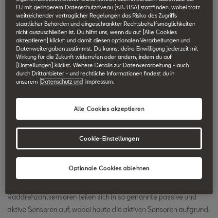
EU mit geringerem Datenschutzniveau (z.B. USA) stattfinden, wobei trotz
SEAT Technik Lexikon durchsuchen.
weitreichender vertraglicher Regelungen das Risiko des Zugriffs
staatlicher Behörden und eingeschränkter Rechtsbehelfsmöglichkeiten
nicht auszuschließen ist. Du hilfst uns, wenn du auf [Alle Cookies
Radsensoren
akzeptieren] klickst und damit diesen optionalen Verarbeitungen und
Datenweitergaben zustimmst. Du kannst deine Einwilligung jederzeit mit
Wirkung für die Zukunft widerrufen oder ändern, indem du auf
[Einstellungen] klickst. Weitere Details zur Datenverarbeitung - auch
Raddrehzahlsensoren messen die Drehzahl der Räder bzw. einen
durch Drittanbieter - und rechtliche Informationen findest du in
pro Zeiteinheit zurückgelegten Weg oder Winkel. Mit den
unserem
Datenschutz und
Impressum.
Signalen der Raddrehzahlsensoren arbeiten die
unterschiedlichsten Systeme. So ist die Wirkungsweise sowohl
Alle Cookies akzeptieren
von Antiblockiersystem (ABS) wie auch Antriebsschlupfregelung
(ASR) und elektronischem Stabilitätskontrolle (ESC) von den
Cookie-Einstellungen
Informationen über die Raddrehzahl abhängig. Auch
Navigationssysteme profitieren von den Signalen dieser
Sensoren. Sie errechnen daraus die zurückgelegte Wegstrecke.
Optionale Cookies ablehnen
Raddrehzahlsensoren teilen sich in so genannte passive und
aktive Sensoren auf, wobei heute die aktiven Sensoren aufgrund