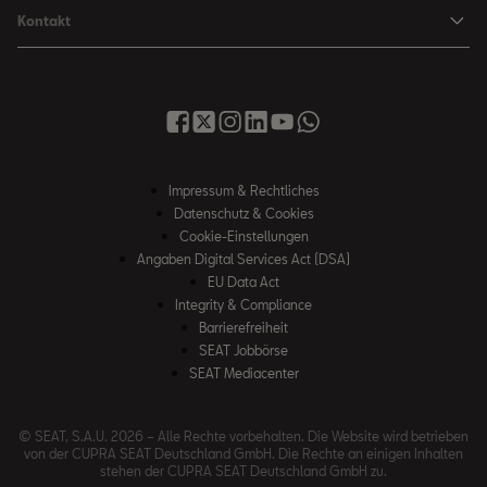
Karriere
Gebrauchtfahrzeuge
Kontakt
Senderlogos
FR Black Edition
News & Events
Finanzdienstleistung
Händlersuche
Handbücher & Anleitungen
E-Hybrid Fahrzeuge
SEAT Verhaltensgrundsätze
SEAT Care
Anfragen & Beschwerden
Downloads & Information
E-Mobilität
Integrität & Compliance
Sommer Service Aktion
Online Service-Terminbuchung
Katalog & Preislisten
e-Auto Förderung
Hinweisgebersystem
SEAT Visa Card
SEAT FOR BUSINESS
SEAT Care
Fahrzeugsuche
Impressum & Rechtliches
SEAT Umwelt-Richtlinen
Finanzdienstleistung
Datenschutz & Cookies
SEAT Service
Gebrauchtwagen
SEAT Qualitätsgrundsätze
Cookie-Einstellungen
Newsletter
SEAT Original Teile ®
Angaben Digital Services Act (DSA)
Probefahrt
EU Data Act
WhatsApp Chat
Umwelt & Technik
Integrity & Compliance
Barrierefreiheit
SEAT CONNECT
SEAT Jobbörse
Online Service-Terminbuchung
SEAT Mediacenter
Rückruf
© SEAT, S.A.U. 2026 – Alle Rechte vorbehalten. Die Website wird betrieben
AE 189 Diesel Rückrufaktion
von der CUPRA SEAT Deutschland GmbH. Die Rechte an einigen Inhalten
stehen der CUPRA SEAT Deutschland GmbH zu.