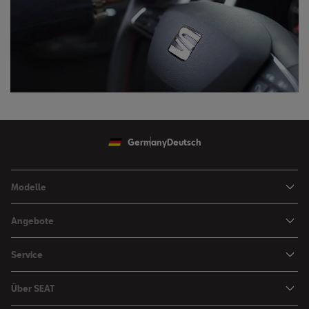
Germany
Deutsch
Modelle
Ibiza
Angebote
Arona
Leasing Angebote
Service
Leon
Sondermodelle
Navigations-Updates
Leon Sportstourer
Über SEAT
SEAT FOR BUSINESS Angebote
Smartphone Kompatibilität
SEAT Ateca Compact SUV (discontinued)