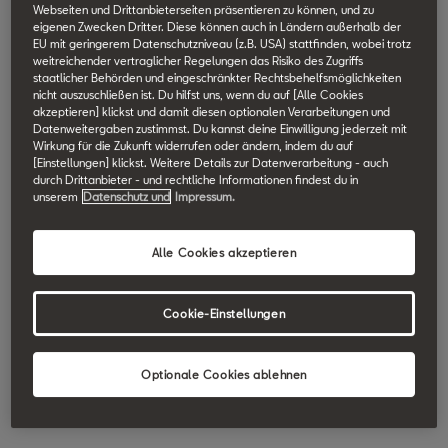
Webseiten und Drittanbieterseiten präsentieren zu können, und zu
SEAT Technik Lexikon durchsuchen.
eigenen Zwecken Dritter. Diese können auch in Ländern außerhalb der
EU mit geringerem Datenschutzniveau (z.B. USA) stattfinden, wobei trotz
weitreichender vertraglicher Regelungen das Risiko des Zugriffs
Elektromechanische
staatlicher Behörden und eingeschränkter Rechtsbehelfsmöglichkeiten
nicht auszuschließen ist. Du hilfst uns, wenn du auf [Alle Cookies
akzeptieren] klickst und damit diesen optionalen Verarbeitungen und
Servolenkung
Datenweitergaben zustimmst. Du kannst deine Einwilligung jederzeit mit
Wirkung für die Zukunft widerrufen oder ändern, indem du auf
[Einstellungen] klickst. Weitere Details zur Datenverarbeitung - auch
durch Drittanbieter - und rechtliche Informationen findest du in
Die elektromechanische Servolenkung ist eine
unserem
Datenschutz und
Impressum.
geschwindigkeitsabhängig geregelte elektrische
Hilfskraftlenkung, die nur dann arbeitet, wenn sie vom Fahrer
Alle Cookies akzeptieren
benötigt wird. Sie kommt ganz ohne hydraulische Komponenten
aus.
Cookie-Einstellungen
Der Vorteil gegenüber einer hydraulischen Servolenkung besteht
darin, dass sie weniger Kraftstoff verbraucht und neue Komfort-
Optionale Cookies ablehnen
und Sicherheitsfunktionen bietet: