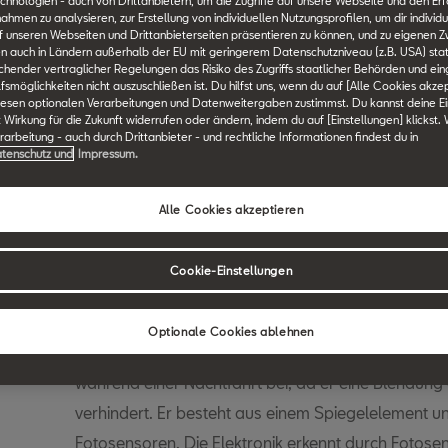
chnologien - auch von Drittanbietern, um die Zugriffe auf unsere Webseite und den Erf
en zu analysieren, zur Erstellung von individuellen Nutzungsprofilen, um dir individu
F
G
H
I
J
K
L
M
N
O
P
Q
R
S
 unseren Webseiten und Drittanbieterseiten präsentieren zu können, und zu eigenen Z
n auch in Ländern außerhalb der EU mit geringerem Datenschutzniveau (z.B. USA) stat
ichender vertraglicher Regelungen das Risiko des Zugriffs staatlicher Behörden und ei
smöglichkeiten nicht auszuschließen ist. Du hilfst uns, wenn du auf [Alle Cookies akzep
iesen optionalen Verarbeitungen und Datenweitergaben zustimmst. Du kannst deine Ei
t Wirkung für die Zukunft widerrufen oder ändern, indem du auf [Einstellungen] klickst.
SEAT Technik Lexikon durchsuchen.
arbeitung - auch durch Drittanbieter - und rechtliche Informationen findest du in
tenschutz und
Impressum.
Alle Cookies akzeptieren
Automatisch abble
Innenspiegel
Cookie-Einstellungen
Optionale Cookies ablehnen
Der automatisch abblendende Innenspiegel trägt z
während einer Nachtfahrt bei, da er eine Blendun
verhindert. Er besteht aus einem Spiegelelement und
Fotosensoren. Die Elektronik erkennt durch Fotosen