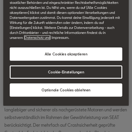
staatlicher Behörden und eingeschränkter Rechtsbehelfsmöglichkeiten
SEAT Technik Lexikon durchsuchen.
nicht auszuschließen ist. Du hilfst uns, wenn du auf [Alle Cookies
akzeptieren] klickst und damit diesen optionalen Verarbeitungen und
Datenweitergaben zustimmst. Du kannst deine Einwilligung jederzeit mit
Wirkung für die Zukunft widerrufen oder ändern, indem du auf
Autogas
[Einstellungen] klickst. Weitere Details zur Datenverarbeitung - auch
durch Drittanbieter - und rechtliche Informationen findest du in
unserem
Datenschutz und
Impressum.
LPG-Motoren sind so konzipiert, dass sie sowohl mit
Ottokraftstoffen, also auch mit LPG (Propan, Butan und deren
Alle Cookies akzeptieren
Gemische) eine effiziente Verbrennung und somit ein
gleichwertiges Fahrverhalten ermöglichen. Für beide Kraftstoffe
gibt es jeweils eine eigene Kraftstoffverteilerleiste. Ist das
Cookie-Einstellungen
Autogas verbraucht, schaltet der Motor automatisch auf
Benzinbetrieb um, zusätzlich hat der Fahrer die Möglichkeit, über
Optionale Cookies ablehnen
einen Schalter zu wählen, ob er im Benzin- oder im
Autogasbetrieb fahren möchte. Die SEAT LPG-Motoren sind
langlebiger und sicherer als nachgerüstete Motoren und werden
selbstverständlich im Rahmen der Gewährleistung von SEAT
berücksichtigt. Der mehrfach auf Crashsicherheit geprüfte