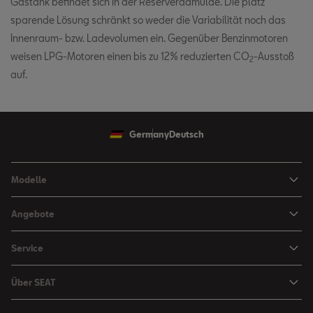
Gastank befindet sich in der Reserveradmulde. Die platz
sparende Lösung schränkt so weder die Variabilität noch das
Innenraum- bzw. Ladevolumen ein. Gegenüber Benzinmotoren
weisen LPG-Motoren einen bis zu 12% reduzierten CO
-Ausstoß
2
auf.
Germany
Deutsch
Modelle
Ibiza
Angebote
Arona
Leasing Angebote
Service
Leon
Sondermodelle
Navigations-Updates
Leon Sportstourer
Über SEAT
SEAT FOR BUSINESS Angebote
Smartphone Kompatibilität
SEAT Ateca Compact SUV (discontinued)
Karriere
Gebrauchtfahrzeuge