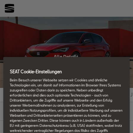
Alle Details.
SEAT Techniklexikon
SEAT Cookie-Einstellungen
Beim Besuch unserer Webseite setzen wir Cookies und ähnliche
Technologien ein, um damit auf Informationen im Browser Ihres Systems
zuzugreifen oder Daten darin zu speichern. Neben unbedingt
#
A
B
C
D
E
F
G
H
I
J
erforderlichen sind dies auch optionale Technologien - auch von
Drittanbietern, um die Zugriffe auf unsere Webseite und den Erfolg
unserer Werbemaßnahmen zu analysieren, zur Erstellung von
A
individuellen Nutzungsprofilen, um dir individuellere Werbung auf unseren
Webseiten und Drittanbieterseiten präsentieren zu können, und zu
eigenen Zwecken Dritter. Diese können auch in Ländern außerhalb der
EU mit geringerem Datenschutzniveau (z.B. USA) stattfinden, wobei trotz
weitreichender vertraglicher Regelungen das Risiko des Zugriffs