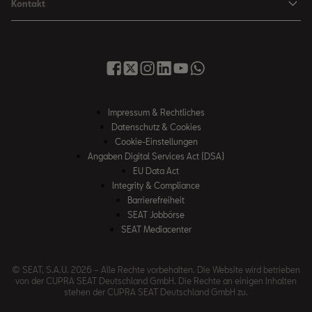
Kontakt
Senderlogos
FR Black Edition
News & Events
Finanzdienstleistung
Händlersuche
Handbücher & Anleitungen
E-Hybrid Fahrzeuge
SEAT Verhaltensgrundsätze
SEAT Care
Anfragen & Beschwerden
Downloads & Information
E-Mobilität
Integrität & Compliance
Sommer Service Aktion
Online Service-Terminbuchung
Katalog & Preislisten
e-Auto Förderung
Hinweisgebersystem
SEAT Visa Card
SEAT FOR BUSINESS
SEAT Care
Fahrzeugsuche
Impressum & Rechtliches
SEAT Umwelt-Richtlinen
Finanzdienstleistung
Datenschutz & Cookies
SEAT Service
Gebrauchtwagen
SEAT Qualitätsgrundsätze
Cookie-Einstellungen
Newsletter
SEAT Original Teile ®
Angaben Digital Services Act (DSA)
Probefahrt
EU Data Act
WhatsApp Chat
Umwelt & Technik
Integrity & Compliance
Barrierefreiheit
SEAT CONNECT
SEAT Jobbörse
Online Service-Terminbuchung
SEAT Mediacenter
Rückruf
© SEAT, S.A.U. 2026 – Alle Rechte vorbehalten. Die Website wird betrieben
AE 189 Diesel Rückrufaktion
von der CUPRA SEAT Deutschland GmbH. Die Rechte an einigen Inhalten
stehen der CUPRA SEAT Deutschland GmbH zu.