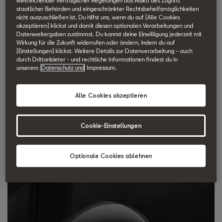
weitreichender vertraglicher Regelungen das Risiko des Zugriffs
staatlicher Behörden und eingeschränkter Rechtsbehelfsmöglichkeiten
SEAT Technik Lexikon durchsuchen.
nicht auszuschließen ist. Du hilfst uns, wenn du auf [Alle Cookies
akzeptieren] klickst und damit diesen optionalen Verarbeitungen und
Datenweitergaben zustimmst. Du kannst deine Einwilligung jederzeit mit
Asphärische
Wirkung für die Zukunft widerrufen oder ändern, indem du auf
[Einstellungen] klickst. Weitere Details zur Datenverarbeitung - auch
durch Drittanbieter - und rechtliche Informationen findest du in
Außenspiegel
unserem
Datenschutz und
Impressum.
Asphärische Außenspiegel besitzen eine zweigeteilte, teilweise
Alle Cookies akzeptieren
gebogene (konvexe) Spiegelfläche. Dadurch vergrößert sich die
Sichtfläche des Rückspiegels. Die korrekte Einstellung der
Cookie-Einstellungen
Seitenspiegel auf die Sitzposition des Fahrers verringert beim
asphärischen Außenspiegel den toten Winkel fast vollständig.
Optionale Cookies ablehnen