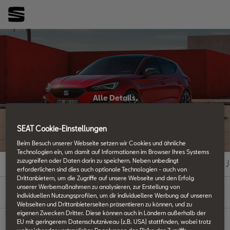
Alle Details.
SEAT Techniklexikon
SEAT Cookie-Einstellungen
Beim Besuch unserer Webseite setzen wir Cookies und ähnliche
Technologien ein, um damit auf Informationen im Browser Ihres Systems
zuzugreifen oder Daten darin zu speichern. Neben unbedingt
#
A
B
C
D
E
F
G
H
I
J
erforderlichen sind dies auch optionale Technologien - auch von
Drittanbietern, um die Zugriffe auf unsere Webseite und den Erfolg
A
unserer Werbemaßnahmen zu analysieren, zur Erstellung von
individuellen Nutzungsprofilen, um dir individuellere Werbung auf unseren
Webseiten und Drittanbieterseiten präsentieren zu können, und zu
eigenen Zwecken Dritter. Diese können auch in Ländern außerhalb der
EU mit geringerem Datenschutzniveau (z.B. USA) stattfinden, wobei trotz