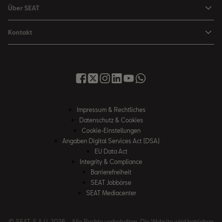
Navigations-Updates
Leon Sportstourer
Über SEAT
SEAT FOR BUSINESS Angebote
Smartphone Kompatibilität
SEAT Ateca Compact SUV (discontinued)
Karriere
Gebrauchtfahrzeuge
Kontakt
Senderlogos
FR Black Edition
News & Events
Finanzdienstleistung
Händlersuche
Handbücher & Anleitungen
E-Hybrid Fahrzeuge
SEAT Verhaltensgrundsätze
SEAT Care
Anfragen & Beschwerden
Downloads & Information
E-Mobilität
Integrität & Compliance
Sommer Service Aktion
Online Service-Terminbuchung
Katalog & Preislisten
e-Auto Förderung
Hinweisgebersystem
SEAT Visa Card
SEAT FOR BUSINESS
SEAT Care
Fahrzeugsuche
Impressum & Rechtliches
SEAT Umwelt-Richtlinen
Finanzdienstleistung
Datenschutz & Cookies
SEAT Service
Gebrauchtwagen
SEAT Qualitätsgrundsätze
Cookie-Einstellungen
Newsletter
SEAT Original Teile ®
Angaben Digital Services Act (DSA)
Probefahrt
EU Data Act
WhatsApp Chat
Umwelt & Technik
Integrity & Compliance
Barrierefreiheit
SEAT CONNECT
SEAT Jobbörse
Online Service-Terminbuchung
SEAT Mediacenter
Rückruf
© SEAT, S.A.U. 2026 – Alle Rechte vorbehalten. Die Website wird betrieben