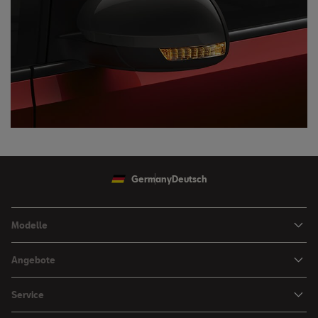
Germany
Deutsch
Modelle
Ibiza
Angebote
Arona
Leasing Angebote
Service
Leon
Sondermodelle