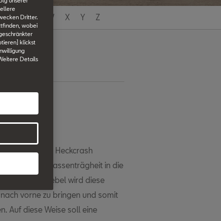
olg unserer
ellere
T
U
V
W
X
Y
Z
wecken Dritter.
tfinden, wobei
ngeschränkter
tieren] klickst
nwilligung
 Weitere Details
ßlich bei einem Heckcrash
er durch die Massenträgheit in die
d und Umlenkhebel wird diese
nach vorne zu bringen und somit
. Auf diese Weise soll eine