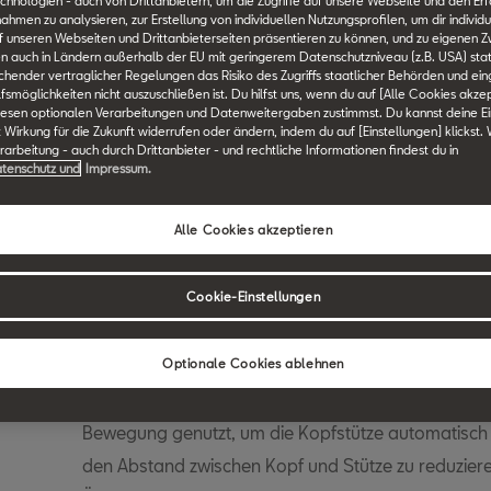
chnologien - auch von Drittanbietern, um die Zugriffe auf unsere Webseite und den Erf
en zu analysieren, zur Erstellung von individuellen Nutzungsprofilen, um dir individu
F
G
H
I
J
K
L
M
N
O
P
Q
R
S
 unseren Webseiten und Drittanbieterseiten präsentieren zu können, und zu eigenen Z
n auch in Ländern außerhalb der EU mit geringerem Datenschutzniveau (z.B. USA) stat
ichender vertraglicher Regelungen das Risiko des Zugriffs staatlicher Behörden und ei
smöglichkeiten nicht auszuschließen ist. Du hilfst uns, wenn du auf [Alle Cookies akzep
iesen optionalen Verarbeitungen und Datenweitergaben zustimmst. Du kannst deine Ei
t Wirkung für die Zukunft widerrufen oder ändern, indem du auf [Einstellungen] klickst.
SEAT Technik Lexikon durchsuchen.
arbeitung - auch durch Drittanbieter - und rechtliche Informationen findest du in
tenschutz und
Impressum.
Alle Cookies akzeptieren
Aktive Kopfstützen
Cookie-Einstellungen
Die aktiven Kopfstützen von SEAT werden ausschlie
wirksam. Bei einem Heckaufprall wird der Oberkörp
Optionale Cookies ablehnen
Lehne des Sitzes gepresst. Über einen Rückenschil
Bewegung genutzt, um die Kopfstütze automatisch 
den Abstand zwischen Kopf und Stütze zu reduzieren