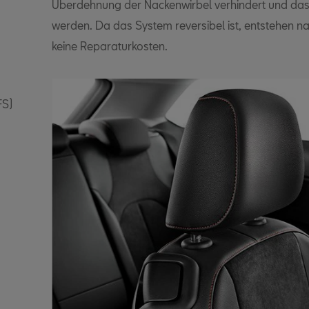
Überdehnung der Nackenwirbel verhindert und das V
werden. Da das System reversibel ist, entstehen 
keine Reparaturkosten.
FS)