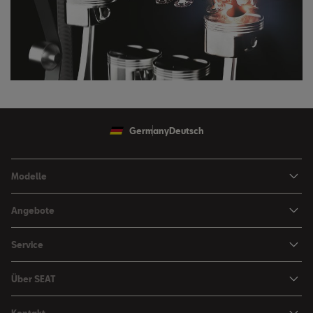
Germany
Deutsch
Modelle
Ibiza
Angebote
Arona
Leasing Angebote
Service
Leon
Sondermodelle
Navigations-Updates
Leon Sportstourer
Über SEAT
SEAT FOR BUSINESS Angebote
Smartphone Kompatibilität
SEAT Ateca Compact SUV (discontinued)
Karriere
Gebrauchtfahrzeuge
Kontakt