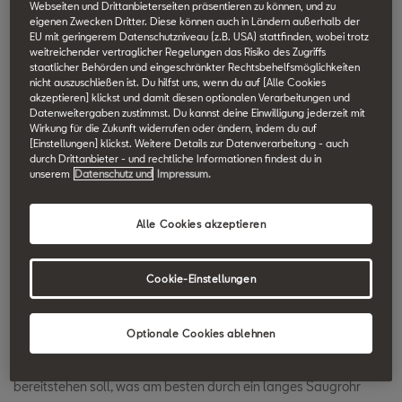
Webseiten und Drittanbieterseiten präsentieren zu können, und zu
SEAT Technik Lexikon durchsuchen.
eigenen Zwecken Dritter. Diese können auch in Ländern außerhalb der
EU mit geringerem Datenschutzniveau (z.B. USA) stattfinden, wobei trotz
weitreichender vertraglicher Regelungen das Risiko des Zugriffs
staatlicher Behörden und eingeschränkter Rechtsbehelfsmöglichkeiten
Schaltsaugrohr
nicht auszuschließen ist. Du hilfst uns, wenn du auf [Alle Cookies
akzeptieren] klickst und damit diesen optionalen Verarbeitungen und
Datenweitergaben zustimmst. Du kannst deine Einwilligung jederzeit mit
Die für die Verbrennung im Motor notwendige Luft strömt durch
Wirkung für die Zukunft widerrufen oder ändern, indem du auf
[Einstellungen] klickst. Weitere Details zur Datenverarbeitung - auch
das Saugrohr zum Einlassventil. Heute gebräuchliche
durch Drittanbieter - und rechtliche Informationen findest du in
Einspritzanlagen für Otto-Motoren spritzen den Kraftstoff im
unserem
Datenschutz und
Impressum.
Saugrohr unmittelbar vor das Einlassventil ein. An die Länge des
Saugrohrs werden in unterschiedlichen Leistungszuständen des
Alle Cookies akzeptieren
Motors variable, eigentlich sich widersprechende Anforderungen
gestellt, damit eine bei allen Drehzahlen möglichst hohe
Cookie-Einstellungen
Einströmgeschwindigkeit der Luft und gute Füllung des Zylinders
gewährleistet sind.
Optionale Cookies ablehnen
Während in niedrigen Drehzahlen möglichst schnell Drehmoment
bereitstehen soll, was am besten durch ein langes Saugrohr