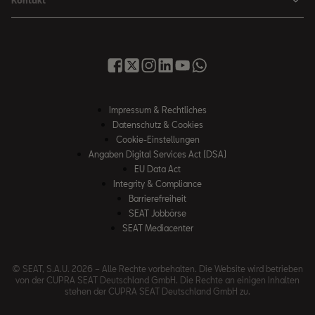
Senderlogos
FR Black Edition
News & Events
Finanzdienstleistung
Händlersuche
Handbücher & Anleitungen
E-Hybrid Fahrzeuge
SEAT Verhaltensgrundsätze
SEAT Care
Anfragen & Beschwerden
Downloads & Information
E-Mobilität
Integrität & Compliance
Sommer Service Aktion
Online Service-Terminbuchung
Katalog & Preislisten
e-Auto Förderung
Hinweisgebersystem
SEAT Visa Card
SEAT FOR BUSINESS
SEAT Care
Fahrzeugsuche
Impressum & Rechtliches
SEAT Umwelt-Richtlinen
Finanzdienstleistung
Datenschutz & Cookies
SEAT Service
Gebrauchtwagen
SEAT Qualitätsgrundsätze
Cookie-Einstellungen
Newsletter
SEAT Original Teile ®
Angaben Digital Services Act (DSA)
Probefahrt
EU Data Act
WhatsApp Chat
Umwelt & Technik
Integrity & Compliance
Barrierefreiheit
SEAT CONNECT
SEAT Jobbörse
Online Service-Terminbuchung
SEAT Mediacenter
Rückruf
© SEAT, S.A.U. 2026 – Alle Rechte vorbehalten. Die Website wird betrieben
AE 189 Diesel Rückrufaktion
von der CUPRA SEAT Deutschland GmbH. Die Rechte an einigen Inhalten
stehen der CUPRA SEAT Deutschland GmbH zu.