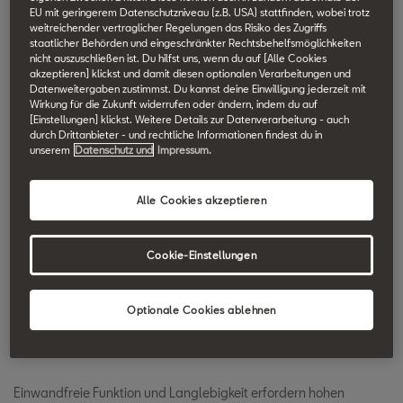
EU mit geringerem Datenschutzniveau (z.B. USA) stattfinden, wobei trotz
SEAT Technik Lexikon durchsuchen.
weitreichender vertraglicher Regelungen das Risiko des Zugriffs
staatlicher Behörden und eingeschränkter Rechtsbehelfsmöglichkeiten
nicht auszuschließen ist. Du hilfst uns, wenn du auf [Alle Cookies
Kurbeltrieb
akzeptieren] klickst und damit diesen optionalen Verarbeitungen und
Datenweitergaben zustimmst. Du kannst deine Einwilligung jederzeit mit
Wirkung für die Zukunft widerrufen oder ändern, indem du auf
[Einstellungen] klickst. Weitere Details zur Datenverarbeitung - auch
Die Kurbelwelle ist beim Hubkolbenmotor für den Kurbeltrieb
durch Drittanbieter - und rechtliche Informationen findest du in
zuständig. Der Kurbeltrieb wandelt die vertikalen Bewegungen
unserem
Datenschutz und
Impressum.
des Kolbens in eine Drehbewegung um.
Alle Cookies akzeptieren
Die Verbindung zwischen Kurbeltrieb und Kolben bilden die
Pleuelstangen. Ihre Hin- und Herbewegung kompensiert die
Cookie-Einstellungen
Kröpfungen der Kurbelwelle. Auf den Kurbeltrieb wirken extreme
Kräfte, Dreh- und Biegemomente ein, die sich in kürzesten
Optionale Cookies ablehnen
Zeitabständen stark ändern. Die daraus resultierenden
Schwingungsanregungen belasten den Kurbeltrieb stark.
Einwandfreie Funktion und Langlebigkeit erfordern hohen