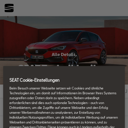
Alle Details.
SEAT Techniklexikon
SEAT Cookie-Einstellungen
Beim Besuch unserer Webseite setzen wir Cookies und ähnliche
#
A
B
C
D
E
F
G
H
I
J
Technologien ein, um damit auf Informationen im Browser Ihres Systems
zuzugreifen oder Daten darin zu speichern. Neben unbedingt
erforderlichen sind dies auch optionale Technologien - auch von
K
Drittanbietern, um die Zugriffe auf unsere Webseite und den Erfolg
unserer Werbemaßnahmen zu analysieren, zur Erstellung von
individuellen Nutzungsprofilen, um dir individuellere Werbung auf unseren
Webseiten und Drittanbieterseiten präsentieren zu können, und zu
eigenen Zwecken Dritter. Diese können auch in Ländern außerhalb der