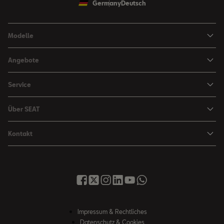
Germany
Deutsch
Modelle
Ibiza
Angebote
Arona
Leasing Angebote
Service
Leon
Sondermodelle
Navigations-Updates
Leon Sportstourer
Über SEAT
SEAT FOR BUSINESS Angebote
Smartphone Kompatibilität
SEAT Ateca Compact SUV (discontinued)
Karriere
Gebrauchtfahrzeuge
Kontakt
Senderlogos
FR Black Edition
News & Events
Finanzdienstleistung
Händlersuche
Handbücher & Anleitungen
E-Hybrid Fahrzeuge
SEAT Verhaltensgrundsätze
SEAT Care
Anfragen & Beschwerden
Downloads & Information
E-Mobilität
Integrität & Compliance
Sommer Service Aktion
Online Service-Terminbuchung
Katalog & Preislisten
e-Auto Förderung
Hinweisgebersystem
SEAT Visa Card
SEAT FOR BUSINESS
SEAT Care
Fahrzeugsuche
Impressum & Rechtliches
SEAT Umwelt-Richtlinen
Finanzdienstleistung
Datenschutz & Cookies