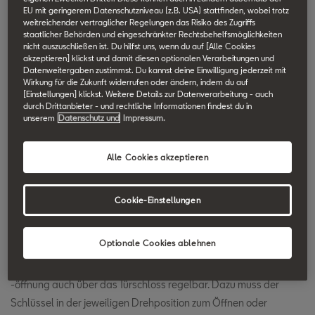
EU mit geringerem Datenschutzniveau (z.B. USA) stattfinden, wobei trotz
SEAT Technik Lexikon durchsuchen.
weitreichender vertraglicher Regelungen das Risiko des Zugriffs
staatlicher Behörden und eingeschränkter Rechtsbehelfsmöglichkeiten
nicht auszuschließen ist. Du hilfst uns, wenn du auf [Alle Cookies
Komfortschließung
akzeptieren] klickst und damit diesen optionalen Verarbeitungen und
Datenweitergaben zustimmst. Du kannst deine Einwilligung jederzeit mit
Wirkung für die Zukunft widerrufen oder ändern, indem du auf
[Einstellungen] klickst. Weitere Details zur Datenverarbeitung - auch
Die Komfortschließung verriegelt (neben Türschlössern und
durch Drittanbieter - und rechtliche Informationen findest du in
Tankdeckel) alle elektrischen Fenster inklusive des elektrischen
unserem
Datenschutz und
Impressum.
Glas-Schiebe-Hubdaches gleichzeitig über die
Funkfernbedienung. Dazu muss lediglich die entsprechende
Alle Cookies akzeptieren
Taste auf dem Zündschlüssel gedrückt gehalten werden. Mit
dem Loslassen des Schließknopfes wird der Vorgang auf der
Cookie-Einstellungen
Stelle unterbrochen.
Optionale Cookies ablehnen
Gleiches gilt selbstverständlich in umgekehrter Weise beim
Öffnen des Fahrzeuges. Außerdem ist die Komfortschließung /
-öffnung auch über das Türschloss regelbar. Dazu muss der
Schlüssel in der jeweiligen Drehposition zum Öffnen oder