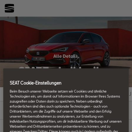
Alle Details.
SEAT Techniklexikon
SEAT Cookie-Einstellungen
Beim Besuch unserer Webseite setzen wir Cookies und ähnliche
#
A
B
C
D
E
F
G
H
I
J
Technologien ein, um damit auf Informationen im Browser Ihres Systems
zuzugreifen oder Daten darin zu speichern. Neben unbedingt
erforderlichen sind dies auch optionale Technologien - auch von
K
Drittanbietern, um die Zugriffe auf unsere Webseite und den Erfolg
unserer Werbemaßnahmen zu analysieren, zur Erstellung von
individuellen Nutzungsprofilen, um dir individuellere Werbung auf unseren
Webseiten und Drittanbieterseiten präsentieren zu können, und zu
eigenen Zwecken Dritter. Diese können auch in Ländern außerhalb der