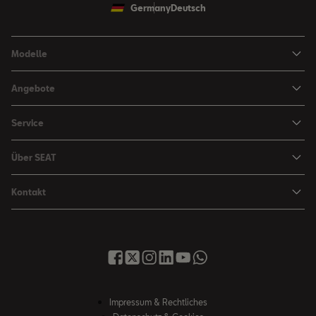
Germany
Deutsch
Modelle
Ibiza
Angebote
Arona
Leasing Angebote
Service
Leon
Sondermodelle
Navigations-Updates
Leon Sportstourer
Über SEAT
SEAT FOR BUSINESS Angebote
Smartphone Kompatibilität
SEAT Ateca Compact SUV (discontinued)
Karriere
Gebrauchtfahrzeuge
Kontakt
Senderlogos
FR Black Edition
News & Events
Finanzdienstleistung
Händlersuche
Handbücher & Anleitungen
E-Hybrid Fahrzeuge
SEAT Verhaltensgrundsätze
SEAT Care
Anfragen & Beschwerden
Downloads & Information
E-Mobilität
Integrität & Compliance
Sommer Service Aktion
Online Service-Terminbuchung
Katalog & Preislisten
e-Auto Förderung
Hinweisgebersystem
SEAT Visa Card
SEAT FOR BUSINESS
SEAT Care
Fahrzeugsuche
Impressum & Rechtliches
SEAT Umwelt-Richtlinen
Finanzdienstleistung