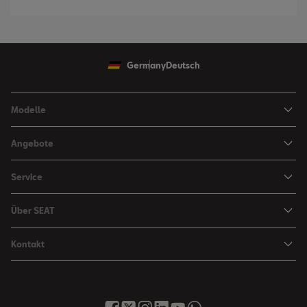
Germany
Deutsch
Modelle
Ibiza
Angebote
Arona
Leasing Angebote
Service
Leon
Sondermodelle
Navigations-Updates
Leon Sportstourer
Über SEAT
SEAT FOR BUSINESS Angebote
Smartphone Kompatibilität
SEAT Ateca Compact SUV (discontinued)
Karriere
Gebrauchtfahrzeuge
Kontakt
Senderlogos
FR Black Edition
News & Events
Finanzdienstleistung
Händlersuche
Handbücher & Anleitungen
E-Hybrid Fahrzeuge
SEAT Verhaltensgrundsätze
SEAT Care
Anfragen & Beschwerden
Downloads & Information
E-Mobilität
Integrität & Compliance