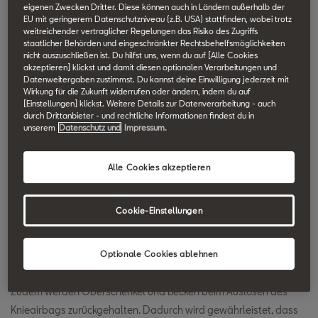
eigenen Zwecken Dritter. Diese können auch in Ländern außerhalb der
SEAT Technik Lexikon durchsuchen.
EU mit geringerem Datenschutzniveau (z.B. USA) stattfinden, wobei trotz
weitreichender vertraglicher Regelungen das Risiko des Zugriffs
staatlicher Behörden und eingeschränkter Rechtsbehelfsmöglichkeiten
Knieairbag
nicht auszuschließen ist. Du hilfst uns, wenn du auf [Alle Cookies
akzeptieren] klickst und damit diesen optionalen Verarbeitungen und
Datenweitergaben zustimmst. Du kannst deine Einwilligung jederzeit mit
Wirkung für die Zukunft widerrufen oder ändern, indem du auf
Der Knieairbag zählt zu den neuesten Innovationen, die aus der
[Einstellungen] klickst. Weitere Details zur Datenverarbeitung - auch
Unfallforschung entwickelt wurden. Die Sicherheitsausstattung
durch Drittanbieter - und rechtliche Informationen findest du in
unserem
Datenschutz und
Impressum.
der SEAT Fahrzeuge wird durch den Knieairbag auf der
Fahrerseite komplettiert.
Alle Cookies akzeptieren
Das Modul deckt den unteren Teil des Armaturenbretts
Cookie-Einstellungen
unterhalb der Lenksäule ab und schützt bei einem
Frontalaufprall den Bereich der Knie und Beine des Fahrers vor
schweren Verletzungen.
Optionale Cookies ablehnen
Zudem werden Oberschenkel und Becken beim Auslösen des
Knieairbags zurückgehalten. Dadurch wird gewährleistet, dass