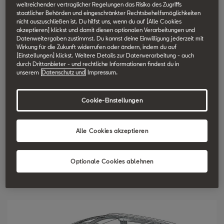
weitreichender vertraglicher Regelungen das Risiko des Zugriffs
SEAT Technik Lexikon durchsuchen.
staatlicher Behörden und eingeschränkter Rechtsbehelfsmöglichkeiten
nicht auszuschließen ist. Du hilfst uns, wenn du auf [Alle Cookies
akzeptieren] klickst und damit diesen optionalen Verarbeitungen und
Datenweitergaben zustimmst. Du kannst deine Einwilligung jederzeit mit
Zentraldifferential
Wirkung für die Zukunft widerrufen oder ändern, indem du auf
[Einstellungen] klickst. Weitere Details zur Datenverarbeitung - auch
durch Drittanbieter - und rechtliche Informationen findest du in
Der 4Drive-Allradantrieb verfügt über ein Mitteldifferential
unserem
Datenschutz und
Impressum.
zwischen Vorder- und Hinterachse, um die aus verschiedenen
Kurvenradien oder bei der Geländefahrt auftretenden
Cookie-Einstellungen
unterschiedlichen Geschwindigkeiten auszugleichen. Das
Verteilergetriebe mit Differentialfunktion verhindert
Alle Cookies akzeptieren
Verspannungen im Antriebsstrang und verteilt die
Antriebskräfte. Auf diese Weise erhalten die Räder mit besserer
Traktion mehr Kraft. Der Antrieb wird dadurch nicht nur effektiver,
Optionale Cookies ablehnen
sondern durch Erhöhung der Richtungsstabilität auch sicherer.