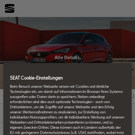
Alle Details.
SEAT Techniklexikon
SEAT Cookie-Einstellungen
Beim Besuch unserer Webseite setzen wir Cookies und ähnliche
Technologien ein, um damit auf Informationen im Browser Ihres Systems
#
A
B
C
D
E
F
G
H
I
J
zuzugreifen oder Daten darin zu speichern. Neben unbedingt
erforderlichen sind dies auch optionale Technologien - auch von
Drittanbietern, um die Zugriffe auf unsere Webseite und den Erfolg
Z
unserer Werbemaßnahmen zu analysieren, zur Erstellung von
individuellen Nutzungsprofilen, um dir individuellere Werbung auf unseren
Webseiten und Drittanbieterseiten präsentieren zu können, und zu
eigenen Zwecken Dritter. Diese können auch in Ländern außerhalb der
EU mit geringerem Datenschutzniveau (z.B. USA) stattfinden, wobei trotz