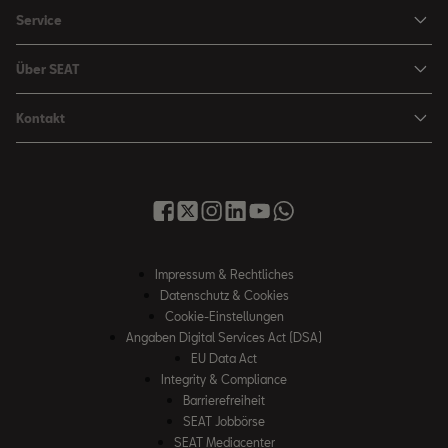
Leasing Angebote
Service
Leon
Sondermodelle
Navigations-Updates
Leon Sportstourer
Über SEAT
SEAT FOR BUSINESS Angebote
Smartphone Kompatibilität
SEAT Ateca Compact SUV (discontinued)
Karriere
Gebrauchtfahrzeuge
Kontakt
Senderlogos
FR Black Edition
News & Events
Finanzdienstleistung
Händlersuche
Handbücher & Anleitungen
E-Hybrid Fahrzeuge
SEAT Verhaltensgrundsätze
SEAT Care
Anfragen & Beschwerden
Downloads & Information
E-Mobilität
Integrität & Compliance
Sommer Service Aktion
Online Service-Terminbuchung
Katalog & Preislisten
e-Auto Förderung
Hinweisgebersystem
SEAT Visa Card
SEAT FOR BUSINESS
SEAT Care
Fahrzeugsuche
Impressum & Rechtliches
SEAT Umwelt-Richtlinen
Finanzdienstleistung
Datenschutz & Cookies
SEAT Service
Gebrauchtwagen
SEAT Qualitätsgrundsätze
Cookie-Einstellungen
Newsletter
SEAT Original Teile ®
Angaben Digital Services Act (DSA)
Probefahrt
EU Data Act
WhatsApp Chat
Umwelt & Technik
Integrity & Compliance
Barrierefreiheit
SEAT CONNECT
SEAT Jobbörse
Online Service-Terminbuchung
SEAT Mediacenter