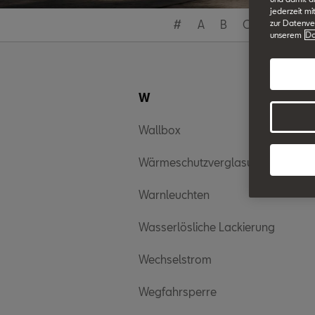
jederzeit mi
#
A
B
C
D
E
zur Datenver
unserem
Da
W
Wallbox
Wärmeschutzverglasung
Warnleuchten
Wasserlösliche Lackierung
Wechselstrom
Wegfahrsperre