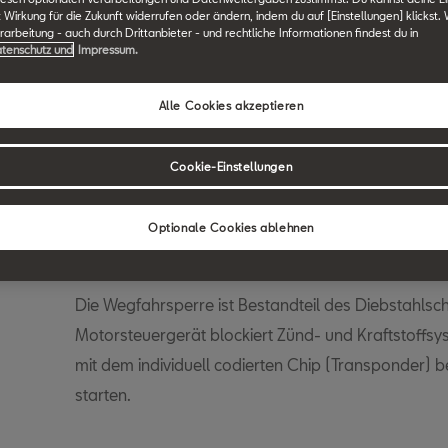
t Wirkung für die Zukunft widerrufen oder ändern, indem du auf [Einstellungen] klickst.
F
G
H
I
J
K
L
M
N
O
P
Q
R
S
arbeitung - auch durch Drittanbieter - und rechtliche Informationen findest du in
tenschutz und
Impressum.
Alle Cookies akzeptieren
SEAT Technik Lexikon durchsuchen.
Cookie-Einstellungen
Wegfahrsperre
Optionale Cookies ablehnen
Die Wegfahrsperre ist Bestandteil des Diebstahlsc
Motorsteuergerät blockiert Zünd- und Kraftstoffs
mit dem individuell codierten Chip (Transponder) be
starten.