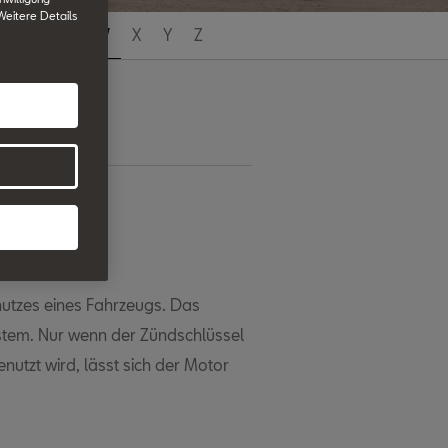
 Weitere Details
T
U
V
W
X
Y
Z
hutzes eines Fahrzeugs. Das
ystem. Nur wenn der Zündschlüssel
nutzt wird, lässt sich der Motor