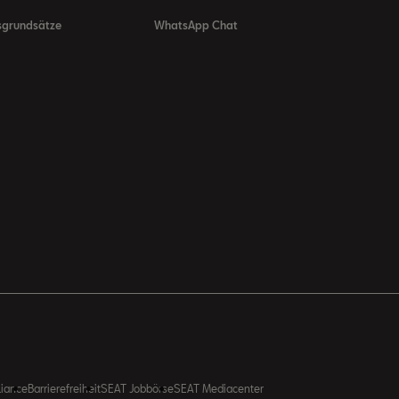
sgrundsätze
WhatsApp Chat
liance
Barrierefreiheit
SEAT Jobbörse
SEAT Mediacenter