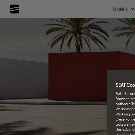
Modelle
SEAT Cook
Beim Besuch
Browser Ihr
optionale Te
Werbemaßnahm
Werbung auf
Diese könne
trotz weitre
Rechtsbehelf
und damit d