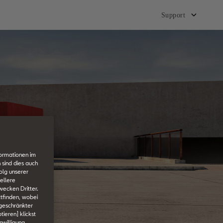
Support
formationen im
 sind dies auch
olg unserer
ellere
wecken Dritter.
tfinden, wobei
ngeschränkter
tieren] klickst
nwilligung