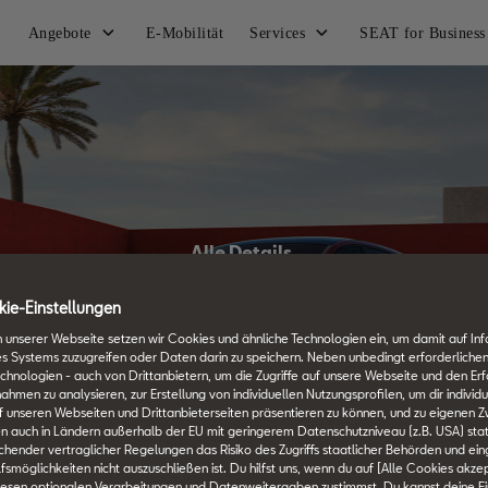
Angebote
E-Mobilität
Services
SEAT for Business
Alle Details.
SEAT Techniklexikon
ie-Einstellungen
 unserer Webseite setzen wir Cookies und ähnliche Technologien ein, um damit auf In
es Systems zuzugreifen oder Daten darin zu speichern. Neben unbedingt erforderlichen
chnologien - auch von Drittanbietern, um die Zugriffe auf unsere Webseite und den Erf
en zu analysieren, zur Erstellung von individuellen Nutzungsprofilen, um dir individu
 unseren Webseiten und Drittanbieterseiten präsentieren zu können, und zu eigenen Z
n auch in Ländern außerhalb der EU mit geringerem Datenschutzniveau (z.B. USA) stat
ichender vertraglicher Regelungen das Risiko des Zugriffs staatlicher Behörden und ei
smöglichkeiten nicht auszuschließen ist. Du hilfst uns, wenn du auf [Alle Cookies akzep
iesen optionalen Verarbeitungen und Datenweitergaben zustimmst. Du kannst deine Ei