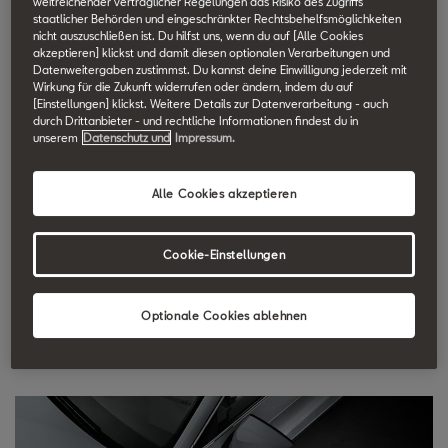
weitreichender vertraglicher Regelungen das Risiko des Zugriffs
SEAT Technik Lexikon durchsuchen.
staatlicher Behörden und eingeschränkter Rechtsbehelfsmöglichkeiten
nicht auszuschließen ist. Du hilfst uns, wenn du auf [Alle Cookies
akzeptieren] klickst und damit diesen optionalen Verarbeitungen und
Datenweitergaben zustimmst. Du kannst deine Einwilligung jederzeit mit
Voll-LED-Scheinwerfer
Wirkung für die Zukunft widerrufen oder ändern, indem du auf
[Einstellungen] klickst. Weitere Details zur Datenverarbeitung - auch
durch Drittanbieter - und rechtliche Informationen findest du in
mit Welcome Light
unserem
Datenschutz und
Impressum.
Unsere Fahrzeuge sind mit der neuesten, elektronisch
Alle Cookies akzeptieren
einstellbaren Beleuchtungstechnik ausgestattet, was
gleichzeitig Energie spart und dennoch einen kräftigen
Cookie-Einstellungen
Lichtstrahl erzeugt, besonders bei Dunkelheit. Das Welcome
Light projiziert eine Silhouette kreisrund auf den Boden, so dass
Sie Ihr Fahrzeug schon von Weitem sehen und ihn auch bei
Optionale Cookies ablehnen
Dunkelheit leicht finden können.