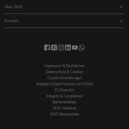
Navigations-Updates
Leon Sportstourer
Über SEAT
SEAT FOR BUSINESS Angebote
Smartphone Kompatibilität
SEAT Ateca Compact SUV (discontinued)
Karriere
Gebrauchtfahrzeuge
Kontakt
Senderlogos
FR Black Edition
News & Events
Finanzdienstleistung
Händlersuche
Handbücher & Anleitungen
E-Hybrid Fahrzeuge
SEAT Verhaltensgrundsätze
SEAT Care
Anfragen & Beschwerden
Downloads & Information
E-Mobilität
Integrität & Compliance
Sommer Service Aktion
Online Service-Terminbuchung
Katalog & Preislisten
e-Auto Förderung
Hinweisgebersystem
SEAT Visa Card
SEAT FOR BUSINESS
SEAT Care
Fahrzeugsuche
Impressum & Rechtliches
SEAT Umwelt-Richtlinen
Finanzdienstleistung
Datenschutz & Cookies
SEAT Service
Gebrauchtwagen
SEAT Qualitätsgrundsätze
Cookie-Einstellungen
Newsletter
SEAT Original Teile ®
Angaben Digital Services Act (DSA)
Probefahrt
EU Data Act
WhatsApp Chat
Umwelt & Technik
Integrity & Compliance
Barrierefreiheit
SEAT CONNECT
SEAT Jobbörse
Online Service-Terminbuchung
SEAT Mediacenter
Rückruf