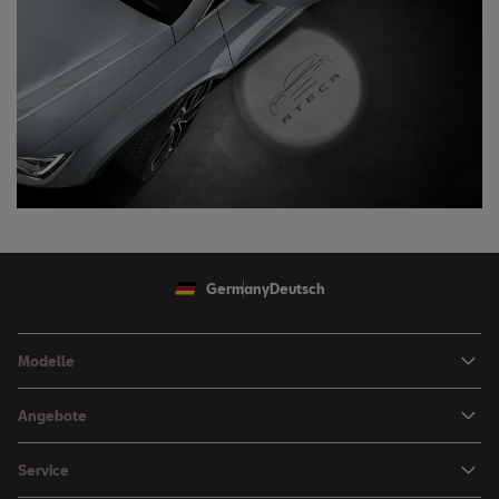
Germany
Deutsch
Modelle
Ibiza
Angebote
Arona
Leasing Angebote
Service
Leon
Sondermodelle