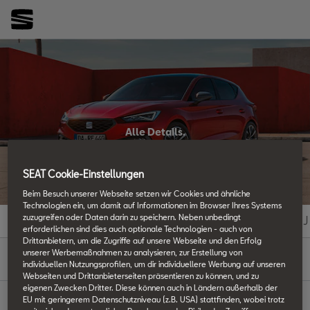
Alle Details.
SEAT Techniklexikon
SEAT Cookie-Einstellungen
Beim Besuch unserer Webseite setzen wir Cookies und ähnliche
Technologien ein, um damit auf Informationen im Browser Ihres Systems
zuzugreifen oder Daten darin zu speichern. Neben unbedingt
#
A
B
C
D
E
F
G
H
I
J
erforderlichen sind dies auch optionale Technologien - auch von
Drittanbietern, um die Zugriffe auf unsere Webseite und den Erfolg
V
unserer Werbemaßnahmen zu analysieren, zur Erstellung von
individuellen Nutzungsprofilen, um dir individuellere Werbung auf unseren
Webseiten und Drittanbieterseiten präsentieren zu können, und zu
eigenen Zwecken Dritter. Diese können auch in Ländern außerhalb der
EU mit geringerem Datenschutzniveau (z.B. USA) stattfinden, wobei trotz