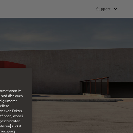
Support
formationen im
 sind dies auch
olg unserer
ellere
wecken Dritter.
tfinden, wobei
ngeschränkter
tieren] klickst
nwilligung