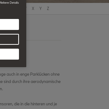
 Weitere Details
T
U
V
W
X
Y
Z
ilfe
euge auch in enge Parklücken ohne
e sind durch ihre aerodynamische
n.
soren, die in die hinteren und je