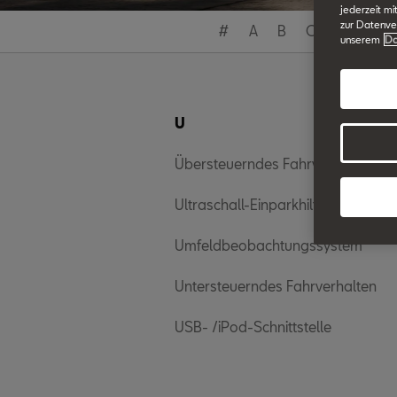
jederzeit mi
zur Datenver
#
A
B
C
D
E
unserem
Da
U
Übersteuerndes Fahrverhalten
Ultraschall-Einparkhilfe
Umfeldbeobachtungssystem
Untersteuerndes Fahrverhalten
USB- /iPod-Schnittstelle