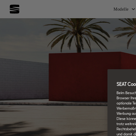
Modelle
SEAT Cook
Beim Besuch
Browser Ihr
optionale Te
Werbemaßnahm
Werbung auf
Diese könne
trotz weitre
Rechtsbehelf
und damit d