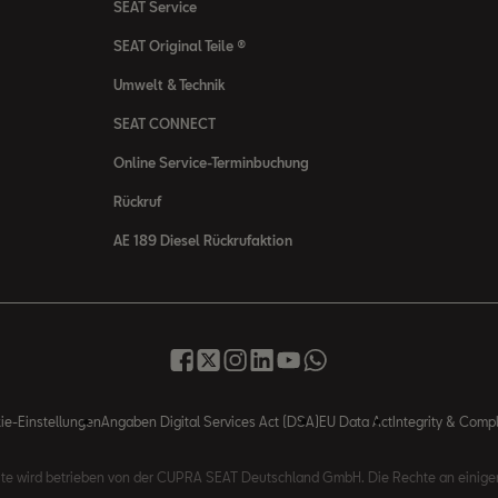
SEAT Service
SEAT Original Teile ®
Umwelt & Technik
SEAT CONNECT
Online Service-Terminbuchung
Rückruf
AE 189 Diesel Rückrufaktion
ie-Einstellungen
Angaben Digital Services Act (DSA)
EU Data Act
Integrity & Comp
site wird betrieben von der CUPRA SEAT Deutschland GmbH. Die Rechte an eini