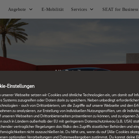
Angebote
E-Mobilität
Services
SEAT for Business
Alle Details.
SEAT Techniklexikon
ie-Einstellungen
 unserer Webseite setzen wir Cookies und ähnliche Technologien ein, um damit auf In
es Systems zuzugreifen oder Daten darin zu speichern. Neben unbedingt erforderlichen
chnologien - auch von Drittanbietern, um die Zugriffe auf unsere Webseite und den Erf
en zu analysieren, zur Erstellung von individuellen Nutzungsprofilen, um dir individu
 unseren Webseiten und Drittanbieterseiten präsentieren zu können, und zu eigenen Z
n auch in Ländern außerhalb der EU mit geringerem Datenschutzniveau (z.B. USA) stat
ichender vertraglicher Regelungen das Risiko des Zugriffs staatlicher Behörden und ei
smöglichkeiten nicht auszuschließen ist. Du hilfst uns, wenn du auf [Alle Cookies akzep
iesen optionalen Verarbeitungen und Datenweitergaben zustimmst. Du kannst deine Ei