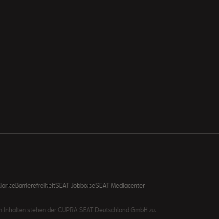
liance
Barrierefreiheit
SEAT Jobbörse
SEAT Mediacenter
gen Inhalten stehen der CUPRA SEAT Deutschland GmbH zu.