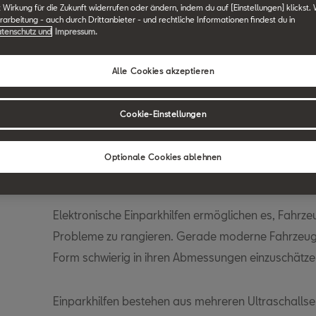
t Wirkung für die Zukunft widerrufen oder ändern, indem du auf [Einstellungen] klickst.
arbeitung - auch durch Drittanbieter - und rechtliche Informationen findest du in
F
G
H
I
J
K
L
M
N
O
P
Q
R
S
tenschutz und
Impressum.
Alle Cookies akzeptieren
SEAT Technik Lexikon durchsuchen.
Cookie-Einstellungen
Ultraschall-Einparkh
Optionale Cookies ablehnen
Elektronische Einparkhilfen ermöglichen es, Fahrz
Probleme zu rangieren. Gerade moderne Fahrzeug
Form schwierig in ihren Abmessungen einzuschätze
Einparkhilfen bestehen aus mehreren Ultraschallsen