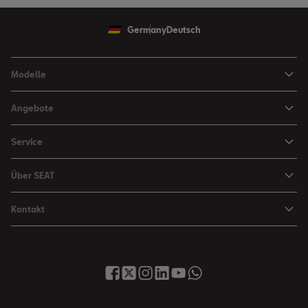
Germany
Deutsch
Modelle
Ibiza
Angebote
Arona
Leasing Angebote
Service
Leon
Sondermodelle
Navigations-Updates
Leon Sportstourer
Über SEAT
SEAT FOR BUSINESS Angebote
Smartphone Kompatibilität
SEAT Ateca Compact SUV (discontinued)
Karriere
Gebrauchtfahrzeuge
Kontakt
Senderlogos
FR Black Edition
News & Events
Finanzdienstleistung
Händlersuche
Handbücher & Anleitungen
E-Hybrid Fahrzeuge
SEAT Verhaltensgrundsätze
SEAT Care
Anfragen & Beschwerden
Downloads & Information
E-Mobilität
Integrität & Compliance
Sommer Service Aktion
Online Service-Terminbuchung
Katalog & Preislisten
e-Auto Förderung
Hinweisgebersystem
SEAT Visa Card
SEAT FOR BUSINESS