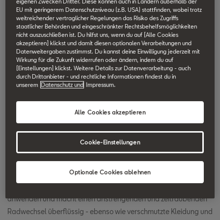
eigenen Zwecken Dritter. Diese können auch in Ländern außerhalb der
SEAT Technik Lexikon durchsuchen.
EU mit geringerem Datenschutzniveau (z.B. USA) stattfinden, wobei trotz
weitreichender vertraglicher Regelungen das Risiko des Zugriffs
staatlicher Behörden und eingeschränkter Rechtsbehelfsmöglichkeiten
nicht auszuschließen ist. Du hilfst uns, wenn du auf [Alle Cookies
Tire-Mobility-Set
akzeptieren] klickst und damit diesen optionalen Verarbeitungen und
Datenweitergaben zustimmst. Du kannst deine Einwilligung jederzeit mit
Wirkung für die Zukunft widerrufen oder ändern, indem du auf
Das Tire-Mobility-Set ist ein Reifenreparaturset, mit dem der
[Einstellungen] klickst. Weitere Details zur Datenverarbeitung - auch
durch Drittanbieter - und rechtliche Informationen findest du in
Fahrer schnell und einfach leichte Reifenleckagen beheben kann.
unserem
Datenschutz und
Impressum.
Das Set enthält Dichtmittel und Luftkompressor (12 Volt) zum
Befüllen des Reifens. Auf diese Weise können Beschädigungen
Alle Cookies akzeptieren
durch Fremdkörper (bis zu 6 mm Durchmesser) zuverlässig
abgedichtet werden. Es ermöglicht, (mit maximal 80 km/h) die
Cookie-Einstellungen
nächste Werkstatt anzufahren.
Optionale Cookies ablehnen
Das Tire-Mobility-Set bietet bei einer Reifenpanne schnelle,
verlässliche und komfortable Hilfe. Es lässt sich kinderleicht
anwenden und macht einen anstrengenden und zeitraubenden
Radwechsel überflüssig - ebenso wie verschmutzte Kleidung und