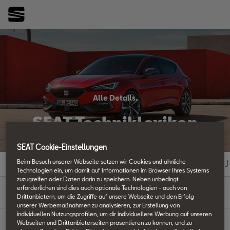
Alle Details.
SEAT Techniklexikon
SEAT Cookie-Einstellungen
Beim Besuch unserer Webseite setzen wir Cookies und ähnliche
#
A
B
C
D
E
F
G
H
I
J
Technologien ein, um damit auf Informationen im Browser Ihres Systems
zuzugreifen oder Daten darin zu speichern. Neben unbedingt
T
erforderlichen sind dies auch optionale Technologien - auch von
Drittanbietern, um die Zugriffe auf unsere Webseite und den Erfolg
unserer Werbemaßnahmen zu analysieren, zur Erstellung von
individuellen Nutzungsprofilen, um dir individuellere Werbung auf unseren
Webseiten und Drittanbieterseiten präsentieren zu können, und zu