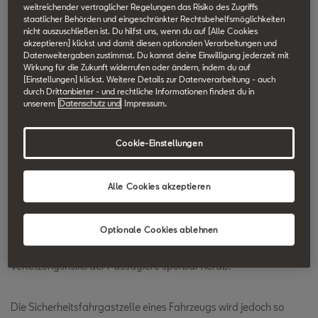
weitreichender vertraglicher Regelungen das Risiko des Zugriffs
SEAT Technik Lexikon durchsuchen.
staatlicher Behörden und eingeschränkter Rechtsbehelfsmöglichkeiten
nicht auszuschließen ist. Du hilfst uns, wenn du auf [Alle Cookies
akzeptieren] klickst und damit diesen optionalen Verarbeitungen und
Programmierte
Datenweitergaben zustimmst. Du kannst deine Einwilligung jederzeit mit
Wirkung für die Zukunft widerrufen oder ändern, indem du auf
[Einstellungen] klickst. Weitere Details zur Datenverarbeitung - auch
Verformungszonen
durch Drittanbieter - und rechtliche Informationen findest du in
unserem
Datenschutz und
Impressum.
Bereits in der Konstruktionsphase der Karosseriestruktur eines
Cookie-Einstellungen
Fahrzeugs werden bestimmte Bereiche wie Front oder Heck so
ausgelegt, dass sie sich bei einem Unfall vorbestimmt verformen
Alle Cookies akzeptieren
und so in erheblichem Umfang Aufprallenergie abbauen.
Dies trägt zu einer deutlichen Reduzierung der auf die Insassen
Optionale Cookies ablehnen
unfallbedingt einwirkenden Kräfte bei und setzt das
Verletzungsrisiko der Passagiere spürbar herab.
Die Sicherheitsfahrgastzelle eines Fahrzeugs wird jedoch so