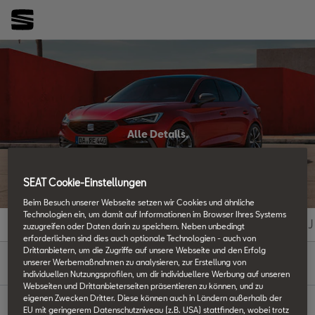
Alle Details.
SEAT Techniklexikon
SEAT Cookie-Einstellungen
Beim Besuch unserer Webseite setzen wir Cookies und ähnliche
Technologien ein, um damit auf Informationen im Browser Ihres Systems
#
A
B
C
D
E
F
G
H
I
J
zuzugreifen oder Daten darin zu speichern. Neben unbedingt
erforderlichen sind dies auch optionale Technologien - auch von
Drittanbietern, um die Zugriffe auf unsere Webseite und den Erfolg
P
unserer Werbemaßnahmen zu analysieren, zur Erstellung von
individuellen Nutzungsprofilen, um dir individuellere Werbung auf unseren
Webseiten und Drittanbieterseiten präsentieren zu können, und zu
eigenen Zwecken Dritter. Diese können auch in Ländern außerhalb der
EU mit geringerem Datenschutzniveau (z.B. USA) stattfinden, wobei trotz