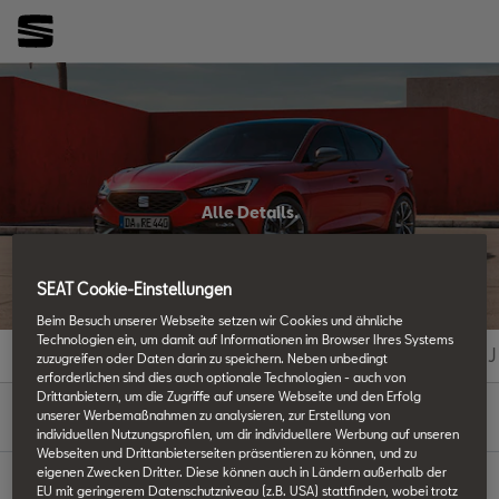
Alle Details.
SEAT Techniklexikon
SEAT Cookie-Einstellungen
Beim Besuch unserer Webseite setzen wir Cookies und ähnliche
Technologien ein, um damit auf Informationen im Browser Ihres Systems
#
A
B
C
D
E
F
G
H
I
J
zuzugreifen oder Daten darin zu speichern. Neben unbedingt
erforderlichen sind dies auch optionale Technologien - auch von
Drittanbietern, um die Zugriffe auf unsere Webseite und den Erfolg
O
unserer Werbemaßnahmen zu analysieren, zur Erstellung von
individuellen Nutzungsprofilen, um dir individuellere Werbung auf unseren
Webseiten und Drittanbieterseiten präsentieren zu können, und zu
eigenen Zwecken Dritter. Diese können auch in Ländern außerhalb der
EU mit geringerem Datenschutzniveau (z.B. USA) stattfinden, wobei trotz