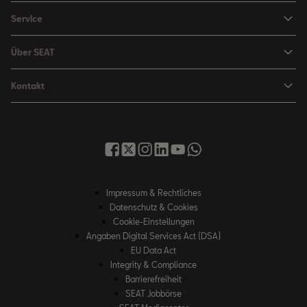
Leasing Angebote
Service
Leon
Sondermodelle
Navigations-Updates
Leon Sportstourer
Über SEAT
SEAT FOR BUSINESS Angebote
Smartphone Kompatibilität
SEAT Ateca Compact SUV (discontinued)
Karriere
Gebrauchtfahrzeuge
Kontakt
Senderlogos
FR Black Edition
News & Events
Finanzdienstleistung
Händlersuche
Handbücher & Anleitungen
E-Hybrid Fahrzeuge
SEAT Verhaltensgrundsätze
SEAT Care
Anfragen & Beschwerden
Downloads & Information
E-Mobilität
Integrität & Compliance
Sommer Service Aktion
Online Service-Terminbuchung
Katalog & Preislisten
e-Auto Förderung
Hinweisgebersystem
SEAT Visa Card
SEAT FOR BUSINESS
SEAT Care
Fahrzeugsuche
Impressum & Rechtliches
SEAT Umwelt-Richtlinen
Finanzdienstleistung
Datenschutz & Cookies
SEAT Service
Gebrauchtwagen
SEAT Qualitätsgrundsätze
Cookie-Einstellungen
Newsletter
SEAT Original Teile ®
Angaben Digital Services Act (DSA)
Probefahrt
EU Data Act
WhatsApp Chat
Umwelt & Technik
Integrity & Compliance
Barrierefreiheit
SEAT CONNECT
SEAT Jobbörse
Online Service-Terminbuchung