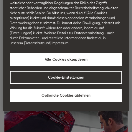
weitreichender vertraglicher Regelungen das Risiko des Zugriffs
SEAT Technik Lexikon durchsuchen.
staatlicher Behörden und eingeschränkter Rechtsbehelfsmöglichkeiten
nicht auszuschließen ist. Du hilfst uns, wenn du auf [Alle Cookies
akzeptieren] klickst und damit diesen optionalen Verarbeitungen und
Ölkreislauf
Datenweitergaben zustimmst. Du kannst deine Einwilligung jederzeit mit
Wirkung für die Zukunft widerrufen oder ändern, indem du auf
[Einstellungen] klickst. Weitere Details zur Datenverarbeitung - auch
durch Drittanbieter - und rechtliche Informationen findest du in
Der Ölkreislauf eines Motors muss sicherstellen, dass alle
unserem
Datenschutz und
Impressum.
beweglichen mechanischen Teile und alle Stellen, an denen
Reibung von Motorteilen auftritt, permanent mit einem Ölfilm
Alle Cookies akzeptieren
versehen sind. Bei gängigen Pkw-Motoren bildet die Ölwanne
das Reservoir für das im Ölkreislauf zirkulierende Motoröl. Bei
Cookie-Einstellungen
laufendem Motor sorgt die Ölpumpe für gleichmäßigen Öldruck
im Ölkreislauf. Dem Ölkreislauf des Motors kommt zudem eine
wichtige Aufgabe als Kühlmedium im Kurbelgehäuse zu.
Optionale Cookies ablehnen