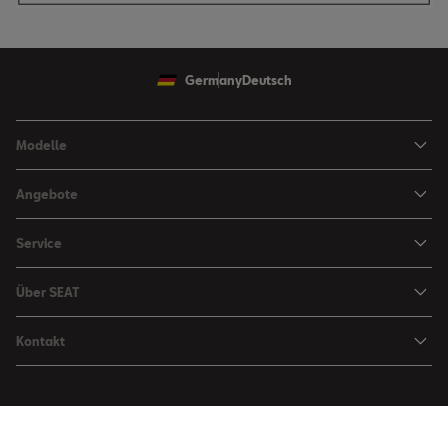
Germany
Deutsch
Modelle
Ibiza
Angebote
Arona
Leasing Angebote
Service
Leon
Sondermodelle
Navigations-Updates
Leon Sportstourer
Über SEAT
SEAT FOR BUSINESS Angebote
Smartphone Kompatibilität
SEAT Ateca Compact SUV (discontinued)
Karriere
Gebrauchtfahrzeuge
Kontakt
Senderlogos
FR Black Edition
News & Events
Finanzdienstleistung
Händlersuche
Handbücher & Anleitungen
E-Hybrid Fahrzeuge
SEAT Verhaltensgrundsätze
SEAT Care
Anfragen & Beschwerden
Downloads & Information
E-Mobilität
Integrität & Compliance
Sommer Service Aktion
Online Service-Terminbuchung