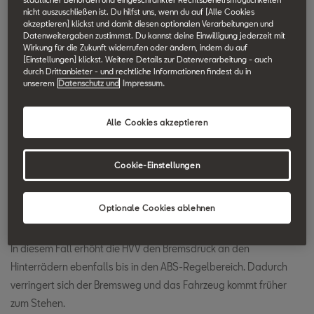
nicht auszuschließen ist. Du hilfst uns, wenn du auf [Alle Cookies
SEAT Technik Lexikon durchsuchen.
akzeptieren] klickst und damit diesen optionalen Verarbeitungen und
Datenweitergaben zustimmst. Du kannst deine Einwilligung jederzeit mit
Wirkung für die Zukunft widerrufen oder ändern, indem du auf
Hinterachs-Voll-
[Einstellungen] klickst. Weitere Details zur Datenverarbeitung - auch
durch Drittanbieter - und rechtliche Informationen findest du in
unserem
Datenschutz und
Impressum.
Verzögerung (HVV)
Alle Cookies akzeptieren
Die Hinterachs-Voll-Verzögerung (HVV) ist eine Unterfunktion der
ESC z.B. im SEAT Ateca.
Cookie-Einstellungen
HVV reagiert, sobald sich die Vorderräder im ABS-Regelbereich
befinden, die Hinterräder aber noch nicht.
Optionale Cookies ablehnen
In diesem Fall erhöht die HVV den Bremsdruck an den
Hinterrädern ebenfalls bis in den ABS-Regelbereich. Dadurch
verringert sich der Bremsweg und das Fahrzeug kommt früher
zum Stehen.