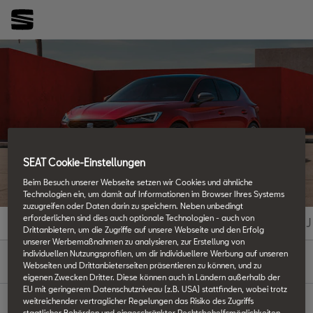
Alle Details.
SEAT Techniklexikon
SEAT Cookie-Einstellungen
Beim Besuch unserer Webseite setzen wir Cookies und ähnliche
Technologien ein, um damit auf Informationen im Browser Ihres Systems
zuzugreifen oder Daten darin zu speichern. Neben unbedingt
erforderlichen sind dies auch optionale Technologien - auch von
#
A
B
C
D
E
F
G
H
I
J
Drittanbietern, um die Zugriffe auf unsere Webseite und den Erfolg
unserer Werbemaßnahmen zu analysieren, zur Erstellung von
H
individuellen Nutzungsprofilen, um dir individuellere Werbung auf unseren
Webseiten und Drittanbieterseiten präsentieren zu können, und zu
eigenen Zwecken Dritter. Diese können auch in Ländern außerhalb der
EU mit geringerem Datenschutzniveau (z.B. USA) stattfinden, wobei trotz
weitreichender vertraglicher Regelungen das Risiko des Zugriffs
staatlicher Behörden und eingeschränkter Rechtsbehelfsmöglichkeiten