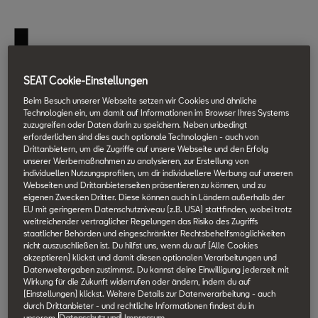
I
m Jahr 1972 kam ein Kleinwagen auf den Markt, der die
SEAT Cookie-Einstellungen
Marke SEAT maßgeblich prägte: Die Rede ist vom SEAT 127. Mit
Beim Besuch unserer Webseite setzen wir Cookies und ähnliche
mehr als 1,3 Millionen verkauften Modellen stellte er einst den
Technologien ein, um damit auf Informationen im Browser Ihres Systems
zuzugreifen oder Daten darin zu speichern. Neben unbedingt
Bestseller der Marke dar – bis sein Nachfolger SEAT Ibiza ihn
erforderlichen sind dies auch optionale Technologien - auch von
überholte. Nach fünf Generationen und mehr als sechs Millionen
Drittanbietern, um die Zugriffe auf unsere Webseite und den Erfolg
unserer Werbemaßnahmen zu analysieren, zur Erstellung von
verkauften Exemplaren hat der
SEAT Ibiza
diesen Titel noch
individuellen Nutzungsprofilen, um dir individuellere Werbung auf unseren
heute inne. Bei einer gemeinsamen Fahrt zeigen die beiden
Webseiten und Drittanbieterseiten präsentieren zu können, und zu
eigenen Zwecken Dritter. Diese können auch in Ländern außerhalb der
Meilensteine des spanischen Automobilherstellers, wie sich die
EU mit geringerem Datenschutzniveau (z.B. USA) stattfinden, wobei trotz
Marke in einem halben Jahrhundert verändert hat.
weitreichender vertraglicher Regelungen das Risiko des Zugriffs
staatlicher Behörden und eingeschränkter Rechtsbehelfsmöglichkeiten
nicht auszuschließen ist. Du hilfst uns, wenn du auf [Alle Cookies
akzeptieren] klickst und damit diesen optionalen Verarbeitungen und
Datenweitergaben zustimmst. Du kannst deine Einwilligung jederzeit mit
Wirkung für die Zukunft widerrufen oder ändern, indem du auf
[Einstellungen] klickst. Weitere Details zur Datenverarbeitung - auch
durch Drittanbieter - und rechtliche Informationen findest du in
unserem
Datenschutz und
Impressum.