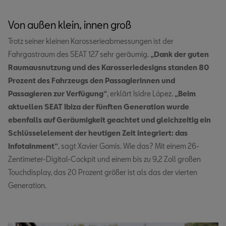
Von außen klein, innen groß
Trotz seiner kleinen Karosserieabmessungen ist der
Fahrgastraum des SEAT 127 sehr geräumig.
„Dank der guten
Raumausnutzung und des Karosseriedesigns standen 80
Prozent des Fahrzeugs den Passagierinnen und
Passagieren zur Verfügung“
, erklärt Isidre López.
„Beim
aktuellen SEAT Ibiza der fünften Generation wurde
ebenfalls auf Geräumigkeit geachtet und gleichzeitig ein
Schlüsselelement der heutigen Zeit integriert: das
Infotainment“
, sagt Xavier Gomis. Wie das? Mit einem 26-
Zentimeter-Digital-Cockpit und einem bis zu 9,2 Zoll großen
Touchdisplay, das 20 Prozent größer ist als das der vierten
Generation.