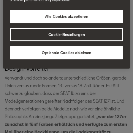
Alle Cookies akzeptieren
Cookie-Einstellungen
Optionale Cookies ablehnen
Design-Vorreiter
Verwandt und doch so anders: unterschiedliche Größen, gerade
Linien versus runde Formen, 13- versus 18-Zoll-Räder. Es fällt
schwer zu glauben, dass der SEAT Ibiza ein über
Modellgenerationen gereifter Nachfolger des SEAT 127 ist. Und
dennoch verfolgen beide Modelle nach wie vor eine ähnliche
Philosophie. An eine junge Zielgruppe gerichtet,
„war der 127er
zunächst in fünf Farben erhältlich und verfügte zum ersten
Mal über eine Heckklappe, um die Ladekapazität zu