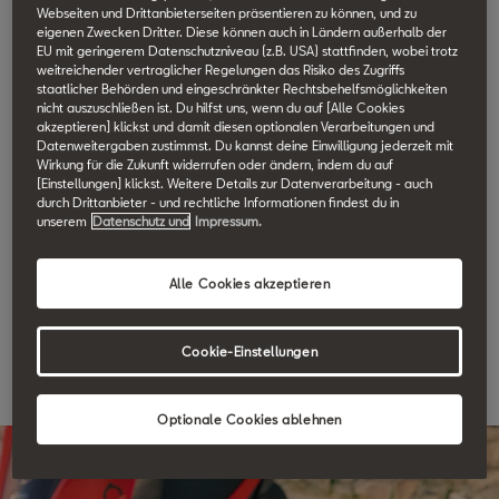
Webseiten und Drittanbieterseiten präsentieren zu können, und zu
My SEAT App.
eigenen Zwecken Dritter. Diese können auch in Ländern außerhalb der
EU mit geringerem Datenschutzniveau (z.B. USA) stattfinden, wobei trotz
weitreichender vertraglicher Regelungen das Risiko des Zugriffs
staatlicher Behörden und eingeschränkter Rechtsbehelfsmöglichkeiten
Damit hast du immer alles im Griff. Die My SEAT App gibt dir
nicht auszuschließen ist. Du hilfst uns, wenn du auf [Alle Cookies
akzeptieren] klickst und damit diesen optionalen Verarbeitungen und
einen Überblick deiner Fahrdaten und lässt dich die SEAT
Datenweitergaben zustimmst. Du kannst deine Einwilligung jederzeit mit
Wirkung für die Zukunft widerrufen oder ändern, indem du auf
CONNECT³ Features über dein Smartphone nutzen.
[Einstellungen] klickst. Weitere Details zur Datenverarbeitung - auch
durch Drittanbieter - und rechtliche Informationen findest du in
unserem
Datenschutz und
Impressum.
Alle Cookies akzeptieren
Cookie-Einstellungen
Optionale Cookies ablehnen