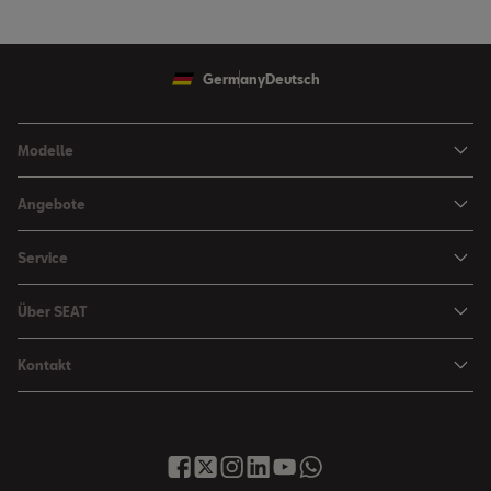
Germany
Deutsch
Modelle
Ibiza
Angebote
Arona
Leasing Angebote
Service
Leon
Sondermodelle
Navigations-Updates
Leon Sportstourer
Über SEAT
SEAT FOR BUSINESS Angebote
Smartphone Kompatibilität
SEAT Ateca Compact SUV (discontinued)
Karriere
Gebrauchtfahrzeuge
Kontakt
Senderlogos
FR Black Edition
News & Events
Finanzdienstleistung
Händlersuche
Handbücher & Anleitungen
E-Hybrid Fahrzeuge
SEAT Verhaltensgrundsätze
SEAT Care
Anfragen & Beschwerden
Downloads & Information
E-Mobilität
Integrität & Compliance
Sommer Service Aktion
Online Service-Terminbuchung
Katalog & Preislisten