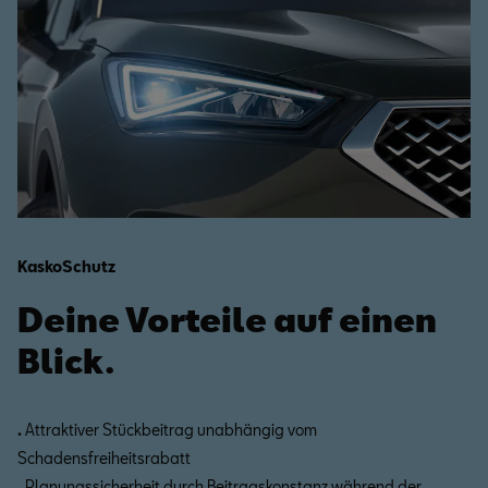
Leasingvertrag (12 bis 48 Monate)
KaskoSchutz
Deine Vorteile auf einen
Blick.
.
Attraktiver Stückbeitrag unabhängig vom
Schadensfreiheitsrabatt
.
Planungssicherheit durch Beitragskonstanz während der