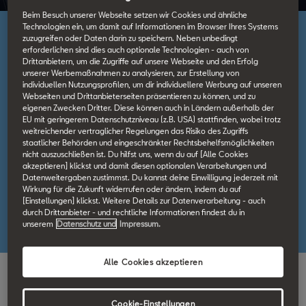
Beim Besuch unserer Webseite setzen wir Cookies und ähnliche
Technologien ein, um damit auf Informationen im Browser Ihres Systems
zuzugreifen oder Daten darin zu speichern. Neben unbedingt
KaskoSchutz
erforderlichen sind dies auch optionale Technologien - auch von
Drittanbietern, um die Zugriffe auf unsere Webseite und den Erfolg
KaskoSchutz und
unserer Werbemaßnahmen zu analysieren, zur Erstellung von
individuellen Nutzungsprofilen, um dir individuellere Werbung auf unseren
Haftpflicht.
Webseiten und Drittanbieterseiten präsentieren zu können, und zu
eigenen Zwecken Dritter. Diese können auch in Ländern außerhalb der
EU mit geringerem Datenschutzniveau (z.B. USA) stattfinden, wobei trotz
weitreichender vertraglicher Regelungen das Risiko des Zugriffs
staatlicher Behörden und eingeschränkter Rechtsbehelfsmöglichkeiten
KaskoSchutz⁴ ist eine Dienstleistung der SEAT Leasing*, die dir
nicht auszuschließen ist. Du hilfst uns, wenn du auf [Alle Cookies
mehr bietet: mehr Leistungen, mehr finanzielle Planbarkeit – und
akzeptieren] klickst und damit diesen optionalen Verarbeitungen und
Datenweitergaben zustimmst. Du kannst deine Einwilligung jederzeit mit
das zu attraktiven Konditionen. Versichern ist Pflicht –
Wirkung für die Zukunft widerrufen oder ändern, indem du auf
KaskoSchutz⁴ ist die Kür. Steige jetzt ein.
[Einstellungen] klickst. Weitere Details zur Datenverarbeitung - auch
durch Drittanbieter - und rechtliche Informationen findest du in
unserem
Datenschutz und
Impressum.
Alle Cookies akzeptieren
Cookie-Einstellungen