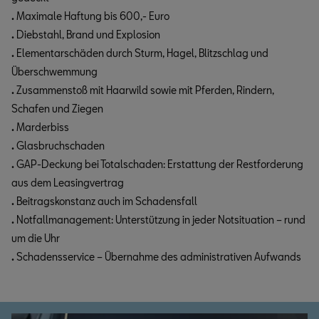
.
Maximale Haftung bis 600,- Euro
.
Diebstahl, Brand und Explosion
.
Elementarschäden durch Sturm, Hagel, Blitzschlag und
Überschwemmung
.
Zusammenstoß mit Haarwild sowie mit Pferden, Rindern,
Schafen und Ziegen
.
Marderbiss
.
Glasbruchschaden
.
GAP-Deckung bei Totalschaden: Erstattung der Restforderung
aus dem Leasingvertrag
.
Beitragskonstanz auch im Schadensfall
.
Notfallmanagement: Unterstützung in jeder Notsituation – rund
um die Uhr
.
Schadensservice – Übernahme des administrativen Aufwands
im Schadensfall
.
Optional: Mietwagen bei eigenverschuldeten Unfällen
.
Laufzeiten sind kongruent zum zugrunde liegenden