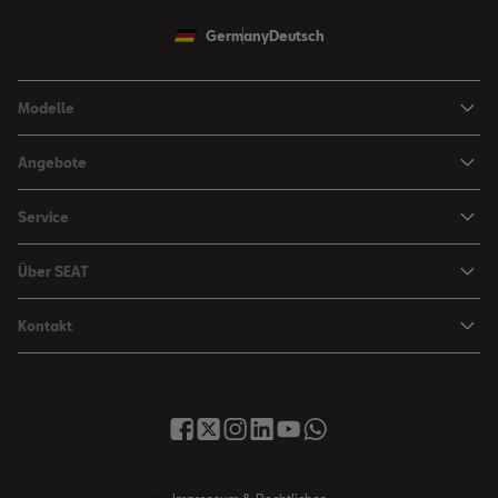
Germany
Deutsch
Modelle
Ibiza
Angebote
Arona
Leasing Angebote
Service
Leon
Sondermodelle
Navigations-Updates
Leon Sportstourer
Über SEAT
SEAT FOR BUSINESS Angebote
Smartphone Kompatibilität
SEAT Ateca Compact SUV (discontinued)
Karriere
Gebrauchtfahrzeuge
Kontakt
Senderlogos
FR Black Edition
News & Events
Finanzdienstleistung
Händlersuche
Handbücher & Anleitungen
E-Hybrid Fahrzeuge
SEAT Verhaltensgrundsätze
SEAT Care
Anfragen & Beschwerden
Downloads & Information
E-Mobilität
Integrität & Compliance
Sommer Service Aktion
Online Service-Terminbuchung
Katalog & Preislisten
e-Auto Förderung
Hinweisgebersystem
SEAT Visa Card
SEAT FOR BUSINESS
SEAT Care
Fahrzeugsuche