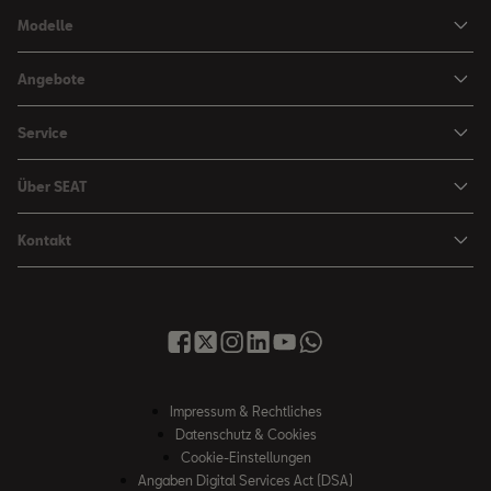
Modelle
Ibiza
Angebote
Arona
Leasing Angebote
Service
Leon
Sondermodelle
Navigations-Updates
Leon Sportstourer
Über SEAT
SEAT FOR BUSINESS Angebote
Smartphone Kompatibilität
SEAT Ateca Compact SUV (discontinued)
Karriere
Gebrauchtfahrzeuge
Kontakt
Senderlogos
FR Black Edition
News & Events
Finanzdienstleistung
Händlersuche
Handbücher & Anleitungen
E-Hybrid Fahrzeuge
SEAT Verhaltensgrundsätze
SEAT Care
Anfragen & Beschwerden
Downloads & Information
E-Mobilität
Integrität & Compliance
Sommer Service Aktion
Online Service-Terminbuchung
Katalog & Preislisten
e-Auto Förderung
Hinweisgebersystem
SEAT Visa Card
SEAT FOR BUSINESS
SEAT Care
Fahrzeugsuche
Impressum & Rechtliches
SEAT Umwelt-Richtlinen
Finanzdienstleistung
Datenschutz & Cookies
SEAT Service
Gebrauchtwagen
SEAT Qualitätsgrundsätze
Cookie-Einstellungen
Newsletter
SEAT Original Teile ®
Angaben Digital Services Act (DSA)
Probefahrt