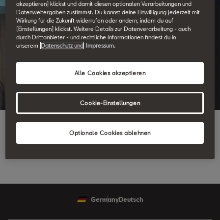
akzeptieren] klickst und damit diesen optionalen Verarbeitungen und
Datenweitergaben zustimmst. Du kannst deine Einwilligung jederzeit mit
Wirkung für die Zukunft widerrufen oder ändern, indem du auf
Experten, die dich
[Einstellungen] klickst. Weitere Details zur Datenverarbeitung - auch
durch Drittanbieter - und rechtliche Informationen findest du in
verstehen.
unserem
Datenschutz und
Impressum.
Alle Cookies akzeptieren
Damit du es von Anfang an so einfach wie möglich hast, sind wir
für dich da.
Cookie-Einstellungen
Optionale Cookies ablehnen
Germany
Deutsch