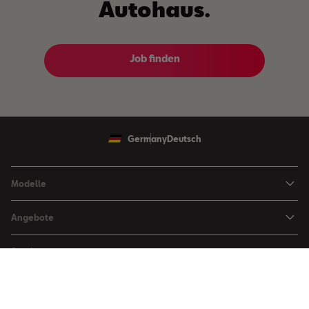
Autohaus.
Job finden
Germany
Deutsch
Modelle
Ibiza
Angebote
Arona
Leasing Angebote
Service
Leon
Sondermodelle
Navigations-Updates
Leon Sportstourer
Über SEAT
SEAT FOR BUSINESS Angebote
Smartphone Kompatibilität
SEAT Ateca Compact SUV (discontinued)
Karriere