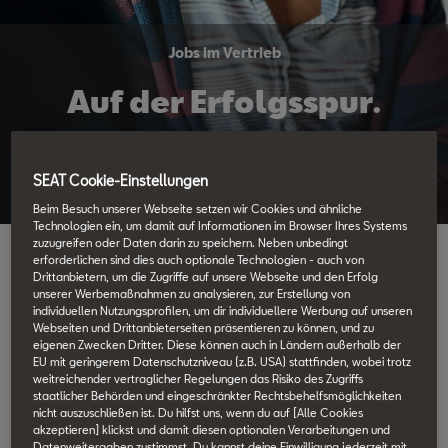
Jobs im Vertrieb
Auf der Erfolgsspur.
Mit einem Job im Vertrieb bist du auf dem richtigen Weg. Denn
SEAT Cookie-Einstellungen
hier findest du spannende Aufgaben und beste Perspektiven.
Beim Besuch unserer Webseite setzen wir Cookies und ähnliche
Technologien ein, um damit auf Informationen im Browser Ihres Systems
zuzugreifen oder Daten darin zu speichern. Neben unbedingt
erforderlichen sind dies auch optionale Technologien - auch von
Drittanbietern, um die Zugriffe auf unsere Webseite und den Erfolg
unserer Werbemaßnahmen zu analysieren, zur Erstellung von
individuellen Nutzungsprofilen, um dir individuellere Werbung auf unseren
Webseiten und Drittanbieterseiten präsentieren zu können, und zu
Verkaufskünstler
eigenen Zwecken Dritter. Diese können auch in Ländern außerhalb der
EU mit geringerem Datenschutzniveau (z.B. USA) stattfinden, wobei trotz
weitreichender vertraglicher Regelungen das Risiko des Zugriffs
staatlicher Behörden und eingeschränkter Rechtsbehelfsmöglichkeiten
nicht auszuschließen ist. Du hilfst uns, wenn du auf [Alle Cookies
akzeptieren] klickst und damit diesen optionalen Verarbeitungen und
Datenweitergaben zustimmst. Du kannst deine Einwilligung jederzeit mit