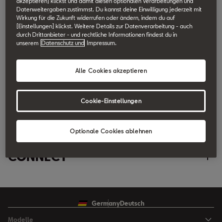
akzeptieren] klickst und damit diesen optionalen Verarbeitungen und
Datenweitergaben zustimmst. Du kannst deine Einwilligung jederzeit mit
Personalisierung
Remote Access
Wirkung für die Zukunft widerrufen oder ändern, indem du auf
[Einstellungen] klickst. Weitere Details zur Datenverarbeitung - auch
durch Drittanbieter - und rechtliche Informationen findest du in
Datenpaket
unserem
Datenschutz und
Impressum.
e-Manager
Online Infotainment
Notruf
Alle Cookies akzeptieren
Fernbediente Klimatisierung
Online-Verkehrsinformationen
CONNECT Standard
Pannenruf
Connectivity
Abfahrtszeiten
Cookie-Einstellungen
Online-Kartenaktualisierung
Concierge Service
Fahrdaten
Personalisierung
CONNECT Plus
Online-Routenberechnung
Optionale Cookies ablehnen
Service-Terminplanung
Parkposition
Datenpaket
Parkplatzsuche
Online-Verkehrsinformationen
CONNECT
Store In-Car
Hupen und Blinken
Pannenruf
Tankstellen
Online-Routenberechnung
Personalisierung
Fahrzeugstatus
Fernbediente Ver- und Entriegelung
Concierge Service
Ladestationen
Parkplatzsuche
Germany
Deutsch
Datenpaket
Fahrzeug-Zustandsbericht
Modelle
Diebstahlwarnung
Service-Terminplanung