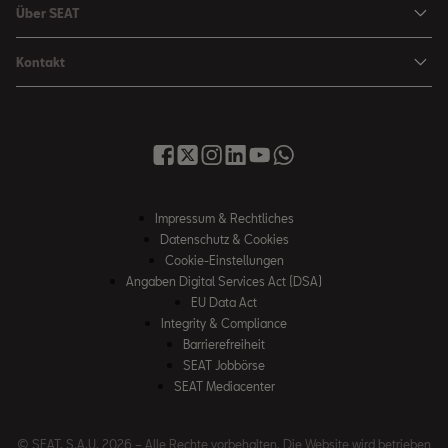
Leon Sportstourer
Über SEAT
SEAT FOR BUSINESS Angebote
Smartphone Kompatibilität
SEAT Ateca Compact SUV (discontinued)
Karriere
Gebrauchtfahrzeuge
Kontakt
Senderlogos
FR Black Edition
News & Events
Finanzdienstleistung
Händlersuche
Handbücher & Anleitungen
E-Hybrid Fahrzeuge
SEAT Verhaltensgrundsätze
SEAT Care
Anfragen & Beschwerden
Downloads & Information
E-Mobilität
Integrität & Compliance
Sommer Service Aktion
Online Service-Terminbuchung
Katalog & Preislisten
e-Auto Förderung
Hinweisgebersystem
SEAT Visa Card
SEAT FOR BUSINESS
SEAT Care
Fahrzeugsuche
Impressum & Rechtliches
SEAT Umwelt-Richtlinen
Finanzdienstleistung
Datenschutz & Cookies
SEAT Service
Gebrauchtwagen
SEAT Qualitätsgrundsätze
Cookie-Einstellungen
Newsletter
SEAT Original Teile ®
Angaben Digital Services Act (DSA)
Probefahrt
EU Data Act
WhatsApp Chat
Umwelt & Technik
Integrity & Compliance
Barrierefreiheit
SEAT CONNECT
SEAT Jobbörse
Online Service-Terminbuchung
SEAT Mediacenter
Rückruf
© SEAT, S.A.U. 2026 – Alle Rechte vorbehalten. Die Website wird betrieben