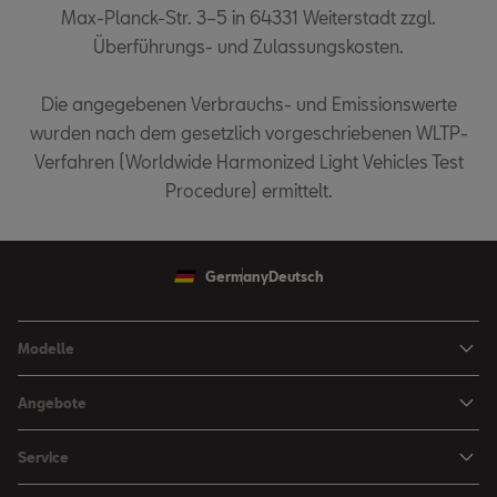
Max-Planck-Str. 3–5 in 64331 Weiterstadt zzgl.
Überführungs- und Zulassungskosten.
Die angegebenen Verbrauchs- und Emissionswerte
wurden nach dem gesetzlich vorgeschriebenen WLTP-
Verfahren (Worldwide Harmonized Light Vehicles Test
Procedure) ermittelt.
Germany
Deutsch
Modelle
Ibiza
Angebote
Arona
Leasing Angebote
Service
Leon
Sondermodelle
Navigations-Updates