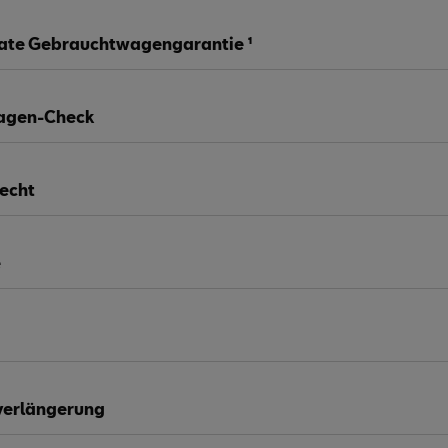
ate Gebrauchtwagengarantie ¹
agen-Check
echt
e
verlängerung