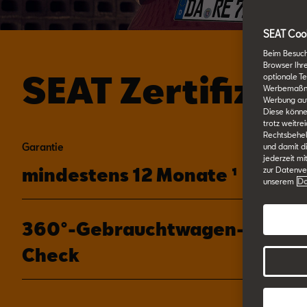
SEAT Cook
Beim Besuch
Browser Ihr
SEAT Zertifizi
optionale Te
Werbemaßnahm
Werbung auf
Diese könne
trotz weitre
Rechtsbehelf
Garantie
und damit d
jederzeit mi
mindestens 12 Monate ¹
zur Datenver
unserem
Da
360°-Gebrauchtwagen-
Check