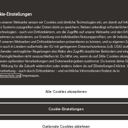
ie-Einstellungen
 unserer Webseite setzen wir Cookies und ähnliche Technologien ein, um damit auf In
es Systems zuzugreifen oder Daten darin zu speichern. Neben unbedingt erforderlichen
erte Gebrauchtwa
chnologien - auch von Drittanbietern, um die Zugriffe auf unsere Webseite und den Erf
en zu analysieren, zur Erstellung von individuellen Nutzungsprofilen, um dir individu
 unseren Webseiten und Drittanbieterseiten präsentieren zu können, und zu eigenen Z
n auch in Ländern außerhalb der EU mit geringerem Datenschutzniveau (z.B. USA) stat
ichender vertraglicher Regelungen das Risiko des Zugriffs staatlicher Behörden und ei
smöglichkeiten nicht auszuschließen ist. Du hilfst uns, wenn du auf [Alle Cookies akzep
Flexibles
iesen optionalen Verarbeitungen und Datenweitergaben zustimmst. Du kannst deine Ei
t Wirkung für die Zukunft widerrufen oder ändern, indem du auf [Einstellungen] klickst.
Leasingangebot
arbeitung - auch durch Drittanbieter - und rechtliche Informationen findest du in
tenschutz und
Impressum.
Alle Cookies akzeptieren
Cookie-Einstellungen
Optionale Cookies ablehnen