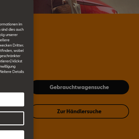
formationen im
 sind dies auch
gen.
olg unserer
ellere
wecken Dritter.
tfinden, wobei
ngeschränkter
tieren] klickst
nwilligung
 Weitere Details
Gebrauchtwagensuche
Zur Händlersuche