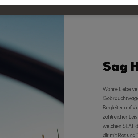
Sag H
Wahre Liebe ver
Gebrauchtwage
Begleiter auf vi
zahlreicher Le
welchen SEAT du
dir mit Rat und 