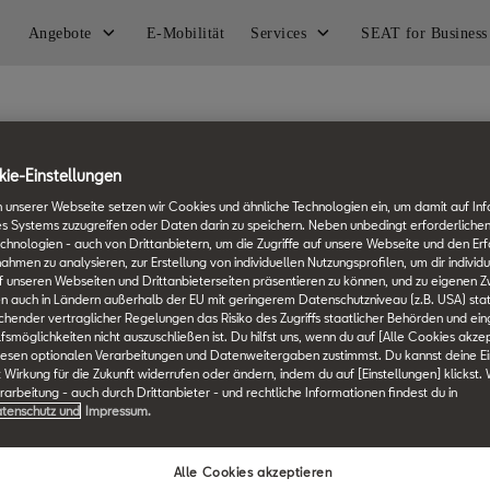
Angebote
E-Mobilität
Services
SEAT for Business
ie-Einstellungen
 unserer Webseite setzen wir Cookies und ähnliche Technologien ein, um damit auf In
es Systems zuzugreifen oder Daten darin zu speichern. Neben unbedingt erforderlichen
chnologien - auch von Drittanbietern, um die Zugriffe auf unsere Webseite und den Erf
en zu analysieren, zur Erstellung von individuellen Nutzungsprofilen, um dir individu
 unseren Webseiten und Drittanbieterseiten präsentieren zu können, und zu eigenen Z
Germany
Deutsch
n auch in Ländern außerhalb der EU mit geringerem Datenschutzniveau (z.B. USA) stat
ichender vertraglicher Regelungen das Risiko des Zugriffs staatlicher Behörden und ei
smöglichkeiten nicht auszuschließen ist. Du hilfst uns, wenn du auf [Alle Cookies akzep
iesen optionalen Verarbeitungen und Datenweitergaben zustimmst. Du kannst deine Ei
Service
Über SEAT
t Wirkung für die Zukunft widerrufen oder ändern, indem du auf [Einstellungen] klickst.
arbeitung - auch durch Drittanbieter - und rechtliche Informationen findest du in
tenschutz und
Impressum.
Navigations-Updates
Karriere
Smartphone Kompatibilität
News & Events
Alle Cookies akzeptieren