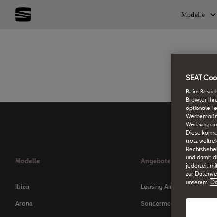
Modelle
SEAT Cook
Beim Besuch
Browser Ihr
optionale Te
Werbemaßnahm
Werbung auf
Diese könne
trotz weitre
Rechtsbehelf
und damit d
Modelle
Angebote
jederzeit mi
zur Datenver
unserem
Da
Ibiza
Leasing Angebote
Arona
Sondermodelle