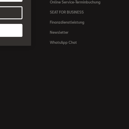
nsgrundsätze
Online Service-Terminbuchung
ompliance
SEAT FOR BUSINESS
system
Finanzdienstleistung
ichtlinen
Newsletter
sgrundsätze
WhatsApp Chat