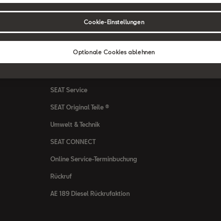
bote
Senderlogos
SEAT Verhalte
Handbücher & Anleitungen
Integrität & C
Cookie-Einstellungen
Downloads & Information
Hinweisgeber
Optionale Cookies ablehnen
Katalog & Preislisten
SEAT Umwelt-R
SEAT Care
SEAT Qualität
SEAT Service
SEAT Original Teile ®
Umwelt & Technik
SEAT CONNECT
Online Service-Terminbuchung
Rückruf
AE 189 Diesel Rückrufaktion