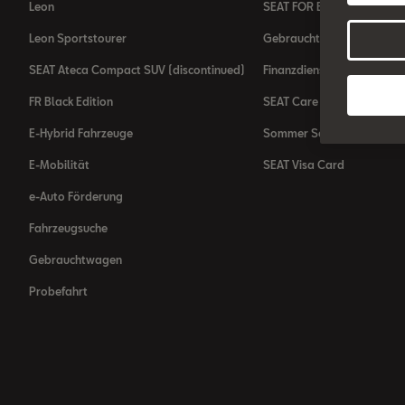
Leon
SEAT FOR BUSINESS Ange
Leon Sportstourer
Gebrauchtfahrzeuge
SEAT Ateca Compact SUV (discontinued)
Finanzdienstleistung
FR Black Edition
SEAT Care
E-Hybrid Fahrzeuge
Sommer Service Aktion
E-Mobilität
SEAT Visa Card
e-Auto Förderung
Fahrzeugsuche
Gebrauchtwagen
Probefahrt