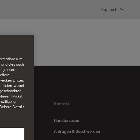
Support
formationen im
 sind dies auch
olg unserer
ellere
wecken Dritter.
tfinden, wobei
ngeschränkter
tieren] klickst
nwilligung
Kontakt
 Weitere Details
Händlersuche
Anfragen & Beschwerden