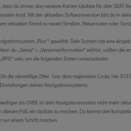
er, dass du immer das neueste Karten-Update für dein SEAT A
system hast. Mit der aktuellen Softwareversion bist du in de
em aktuellen Stand zu neuen Straßen, Reiserouten oder Sond
vigationssystem ‚Plus‘“ gewählt. Dein System hat eine einge
Wenn du „Setup“ > „Versionsinformation“ wählst, sollten die er
ht „6P0“ sein, um die folgenden Daten runterzuladen
üfe die vierstellige Ziffer (vor dem regionalen Code, hier ECE
 Einstellungen deines Navigationssystems.
 niedriger als 0189, ist dein Navigationssystem nicht mehr aktue
n diesem Fall, ein Update zu machen. Du kannst den komplett
 nur einem Schritt machen.