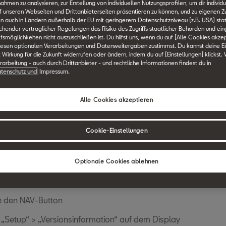
en zu analysieren, zur Erstellung von individuellen Nutzungsprofilen, um dir individu
 unseren Webseiten und Drittanbieterseiten präsentieren zu können, und zu eigenen Z
n auch in Ländern außerhalb der EU mit geringerem Datenschutzniveau (z.B. USA) stat
Zurück zur Übersicht
ichender vertraglicher Regelungen das Risiko des Zugriffs staatlicher Behörden und ei
smöglichkeiten nicht auszuschließen ist. Du hilfst uns, wenn du auf [Alle Cookies akzep
iesen optionalen Verarbeitungen und Datenweitergaben zustimmst. Du kannst deine Ei
t Wirkung für die Zukunft widerrufen oder ändern, indem du auf [Einstellungen] klickst.
arbeitung - auch durch Drittanbieter - und rechtliche Informationen findest du in
tenschutz und
Impressum.
Alle Cookies akzeptieren
lle Softwareversion festste
Cookie-Einstellungen
T Ateca gibt es zwei unterschiedliche Navigationssysteme, die
hen. Wenn du die Version feststellen willst, gehe bitte folge
Optionale Cookies ablehnen
e den NAV-Button
„Setup“ > „Versionsinformation“ auf dem Display