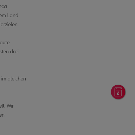
teca
inem Land
erzielen.
baute
sten drei
) im gleichen
Onli
ll. Wir
en