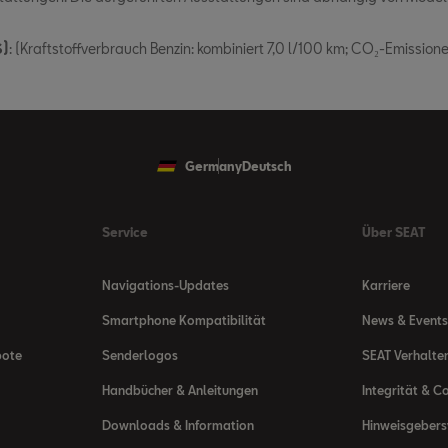
S)
: (Kraftstoffverbrauch Benzin: kombiniert 7,0 l/100 km; CO₂-Emission
Germany
Deutsch
Service
Über SEAT
Navigations-Updates
Karriere
Smartphone Kompatibilität
News & Events
bote
Senderlogos
SEAT Verhalte
Handbücher & Anleitungen
Integrität & C
Downloads & Information
Hinweisgeber