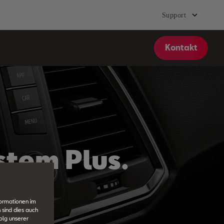
Support
Kontakt
stem Plus.
formationen im
 sind dies auch
olg unserer