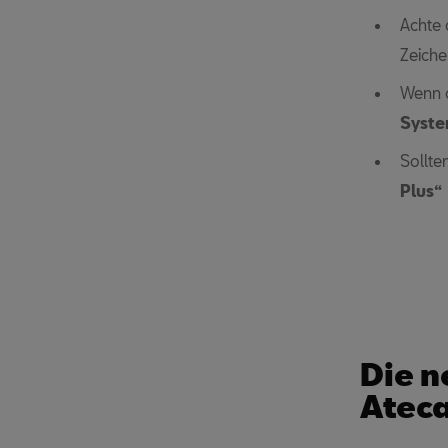
Achte 
Zeiche
Wenn d
Syste
Sollte
Plus“
Die n
Ateca