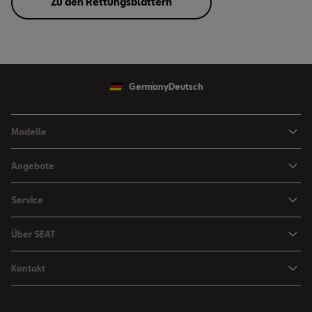
Zu den Rettungsblättern
Germany
Deutsch
Modelle
Ibiza
Angebote
Arona
Leasing Angebote
Service
Leon
Sondermodelle
Navigations-Updates
Leon Sportstourer
Über SEAT
SEAT FOR BUSINESS Angebote
Smartphone Kompatibilität
SEAT Ateca Compact SUV (discontinued)
Karriere
Gebrauchtfahrzeuge
Kontakt
Senderlogos
FR Black Edition
News & Events
Finanzdienstleistung
Händlersuche
Handbücher & Anleitungen
E-Hybrid Fahrzeuge
SEAT Verhaltensgrundsätze